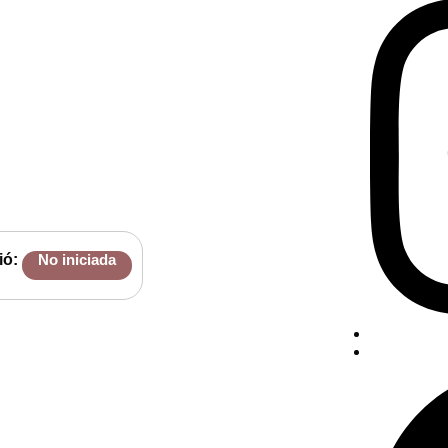
ió:
No iniciada