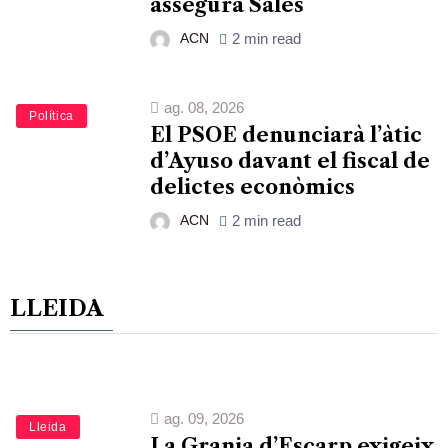
assegura Sales
ACN
2 min read
ag. 08, 2026
Política
El PSOE denunciarà l’àtic
d’Ayuso davant el fiscal de
delictes econòmics
ACN
2 min read
LLEIDA
ag. 09, 2026
Lleida
La Granja d’Escarp exigeix