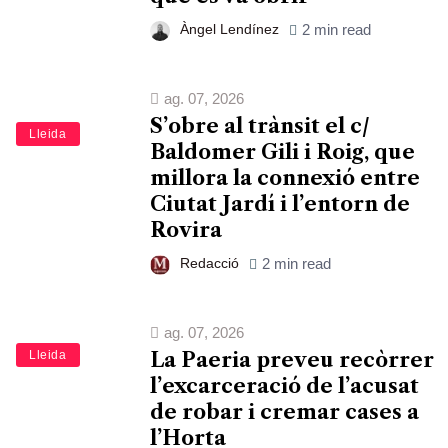
Àngel Lendínez
2 min read
ag. 07, 2026
S’obre al trànsit el c/
Lleida
Baldomer Gili i Roig, que
millora la connexió entre
Ciutat Jardí i l’entorn de
Rovira
Redacció
2 min read
ag. 07, 2026
Lleida
La Paeria preveu recòrrer
l’excarceració de l’acusat
de robar i cremar cases a
l’Horta