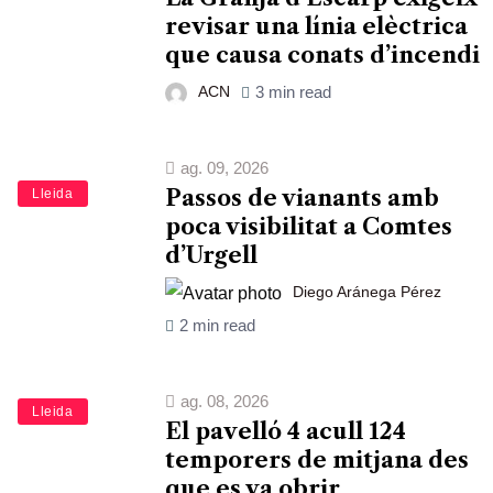
revisar una línia elèctrica
que causa conats d’incendi
ACN
3 min read
ag. 09, 2026
Passos de vianants amb
Lleida
poca visibilitat a Comtes
d’Urgell
Diego Aránega Pérez
2 min read
ag. 08, 2026
Lleida
El pavelló 4 acull 124
temporers de mitjana des
que es va obrir