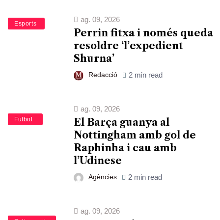
ag. 09, 2026
Bàsquet
Esports
Perrin fitxa i només queda
resoldre ‘l’expedient
Shurna’
Redacció
2 min read
ag. 09, 2026
Esports
Futbol
El Barça guanya al
Nottingham amb gol de
Raphinha i cau amb
l’Udinese
Agències
2 min read
ag. 09, 2026