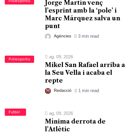
Esports
Poliesportiu
Jorge Martín venç
l’esprint amb la ‘pole’ i
Marc Márquez salva un
punt
Agències
3 min read
ag. 09, 2026
Esports
Poliesportiu
Mikel San Rafael arriba a
la Seu Vella i acaba el
repte
Redacció
1 min read
Esports
Futbol
ag. 09, 2026
Mínima derrota de
l’Atlètic