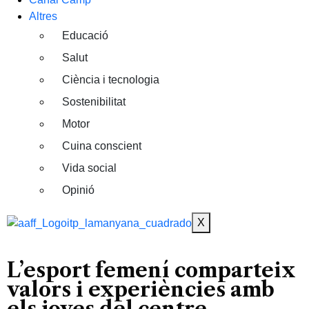
Altres
Educació
Salut
Ciència i tecnologia
Sostenibilitat
Motor
Cuina conscient
Vida social
Opinió
X
L’esport femení comparteix
valors i experiències amb
els joves del centre