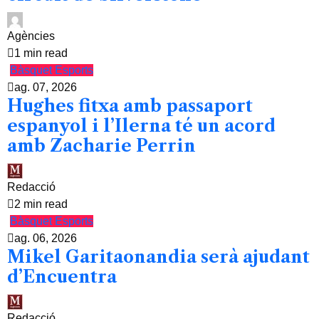
Agències
1 min read
Bàsquet
Esports
ag. 07, 2026
Hughes fitxa amb passaport
espanyol i l’Ilerna té un acord
amb Zacharie Perrin
Redacció
2 min read
Bàsquet
Esports
ag. 06, 2026
Mikel Garitaonandia serà ajudant
d’Encuentra
Redacció