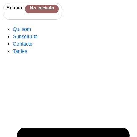
Sessió:
No iniciada
Qui som
Subscriu-te
Contacte
Tarifes