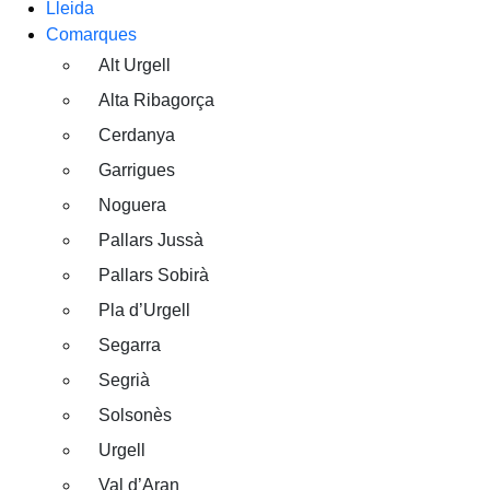
Lleida
Comarques
Alt Urgell
Alta Ribagorça
Cerdanya
Garrigues
Noguera
Pallars Jussà
Pallars Sobirà
Pla d’Urgell
Segarra
Segrià
Solsonès
Urgell
Val d’Aran