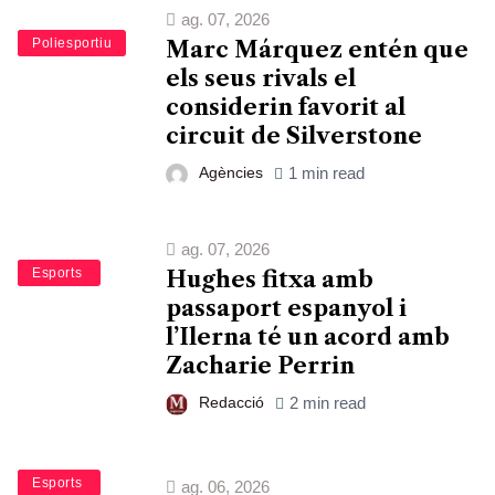
ag. 07, 2026
Esports
Poliesportiu
Marc Márquez entén que
els seus rivals el
considerin favorit al
circuit de Silverstone
Agències
1 min read
ag. 07, 2026
Bàsquet
Esports
Hughes fitxa amb
passaport espanyol i
l’Ilerna té un acord amb
Zacharie Perrin
Redacció
2 min read
Bàsquet
Esports
ag. 06, 2026