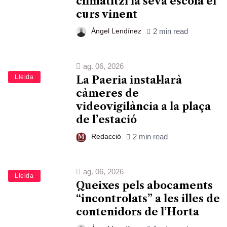
climatitzi la seva escola el
curs vinent
Àngel Lendínez
2 min read
ag. 06, 2026
Lleida
La Paeria instal·larà
càmeres de
videovigilància a la plaça
de l’estació
Redacció
2 min read
ag. 06, 2026
Lleida
Queixes pels abocaments
“incontrolats” a les illes de
contenidors de l’Horta