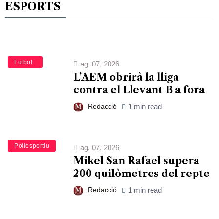
ESPORTS
Esports
Futbol
ag. 07, 2026
L’AEM obrirà la lliga
contra el Llevant B a fora
Redacció
1 min read
Esports
Poliesportiu
ag. 07, 2026
Mikel San Rafael supera
200 quilòmetres del repte
Redacció
1 min read