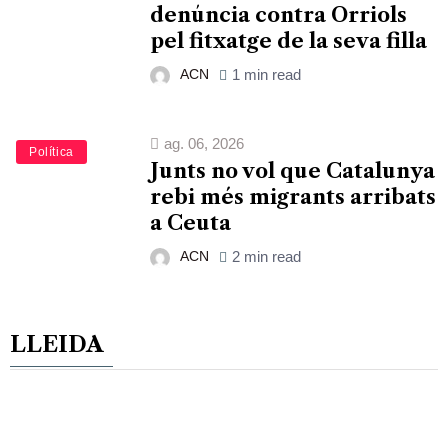
denúncia contra Orriols
pel fitxatge de la seva filla
ACN
1 min read
ag. 06, 2026
Política
Junts no vol que Catalunya
rebi més migrants arribats
a Ceuta
ACN
2 min read
LLEIDA