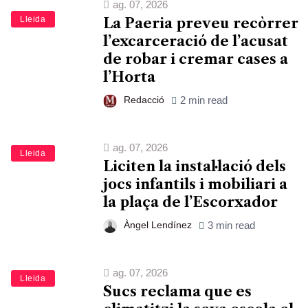
ag. 07, 2026
Lleida
La Paeria preveu recòrrer
l’excarceració de l’acusat
de robar i cremar cases a
l’Horta
Redacció
2 min read
ag. 07, 2026
Lleida
Liciten la instal·lació dels
jocs infantils i mobiliari a
la plaça de l’Escorxador
Àngel Lendínez
3 min read
ag. 07, 2026
Lleida
Sucs reclama que es