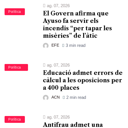
ag. 07, 2026
Política
El Govern afirma que
Ayuso fa servir els
incendis “per tapar les
misèries” de l’àtic
EFE
3 min read
ag. 07, 2026
Educació
Política
Educació admet errors de
càlcul a les oposicions per
a 400 places
ACN
2 min read
ag. 07, 2026
Política
Antifrau admet una