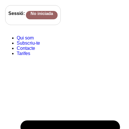
Sessió:
No iniciada
Qui som
Subscriu-te
Contacte
Tarifes