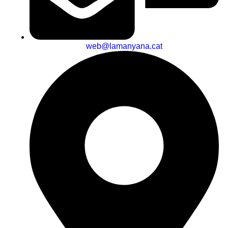
web@lamanyana.cat