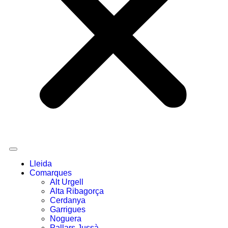
Lleida
Comarques
Alt Urgell
Alta Ribagorça
Cerdanya
Garrigues
Noguera
Pallars Jussà