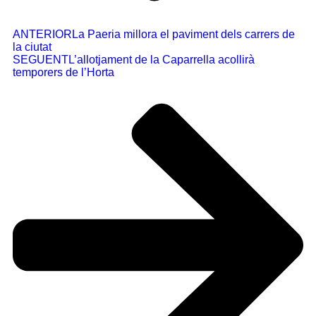
ANTERIOR
La Paeria millora el paviment dels carrers de
la ciutat
SEGUENT
L’allotjament de la Caparrella acollirà
temporers de l’Horta