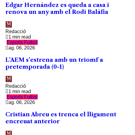
Edgar Hernández es queda a casa i
renova un any amb el Rodi Balàfia
Redacció
1 min read
Esports
Futbol
ag. 06, 2026
L’AEM s’estrena amb un triomf a
pretemporada (0-1)
Redacció
1 min read
Esports
Futbol
ag. 06, 2026
Cristian Abreu es trenca el lligament
encreuat anterior