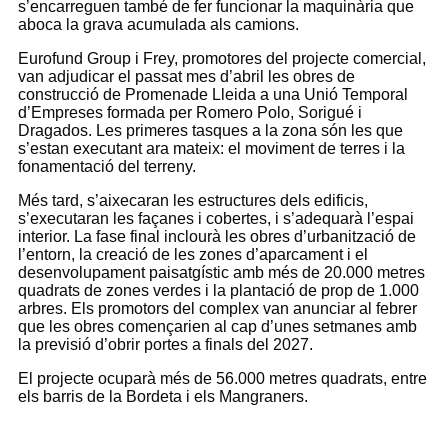
s’encarreguen també de fer funcionar la maquinària que
aboca la grava acumulada als camions.
Eurofund Group i Frey, promotores del projecte comercial,
van adjudicar el passat mes d’abril les obres de
construcció de Promenade Lleida a una Unió Temporal
d’Empreses formada per Romero Polo, Sorigué i
Dragados. Les primeres tasques a la zona són les que
s’estan executant ara mateix: el moviment de terres i la
fonamentació del terreny.
Més tard, s’aixecaran les estructures dels edificis,
s’executaran les façanes i cobertes, i s’adequarà l’espai
interior. La fase final inclourà les obres d’urbanització de
l’entorn, la creació de les zones d’aparcament i el
desenvolupament paisatgístic amb més de 20.000 metres
quadrats de zones verdes i la plantació de prop de 1.000
arbres. Els promotors del complex van anunciar al febrer
que les obres començarien al cap d’unes setmanes amb
la previsió d’obrir portes a finals del 2027.
El projecte ocuparà més de 56.000 metres quadrats, entre
els barris de la Bordeta i els Mangraners.