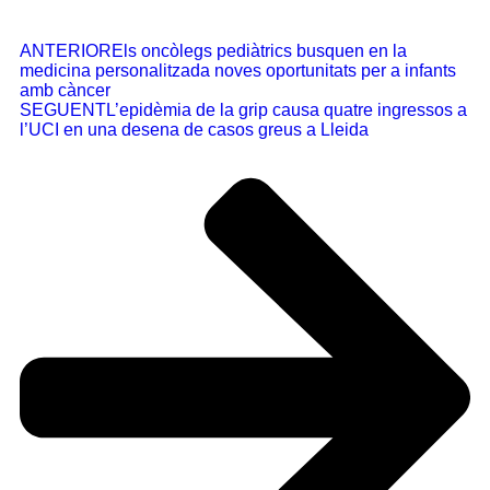
ANTERIOR
Els oncòlegs pediàtrics busquen en la
medicina personalitzada noves oportunitats per a infants
amb càncer
SEGUENT
L’epidèmia de la grip causa quatre ingressos a
l’UCI en una desena de casos greus a Lleida