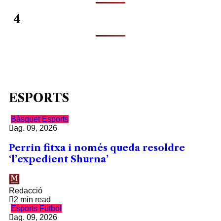
4
ESPORTS
Bàsquet
Esports
ag. 09, 2026
Perrin fitxa i només queda resoldre
‘l’expedient Shurna’
Redacció
2 min read
Esports
Futbol
ag. 09, 2026