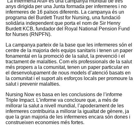
“La Infermeria Ara» és una campanya mundial de tres
anys dirigida per una Junta formada per infermeres i no
infermeres de 16 països diferents. La campanya és un
programa del Burdett Trust for Nursing, una fundació
solidària independent que porta el nom de Sir Henry
Burdett KCB, fundador del Royal National Pension Fund
for Nurses (RNPFN).
La campanya parteix de la base que les infermeres són el
centre de la majoria dels equips sanitaris i tenen un paper
fonamental en la promoció de la salut, la prevenció i el
tractament de malalties. Com els professionals de la salut
més propers a la comunitat, tenen un paper particular en
el desenvolupament de nous models d’atenció basats en
la comunitat i el suport als esforços locals per promoure la
salut i prevenir malalties.
Nursing Now es basa en les conclusions de l’informe
Triple Impact. L’informe va concloure que, a més de
millorar la salut a nivell mundial, l’apoderament de les
infermeres contribuiria a millorar la igualtat de gènere, ja
que la gran majoria de les infermeres encara són dones i
construeixen economies més fortes.