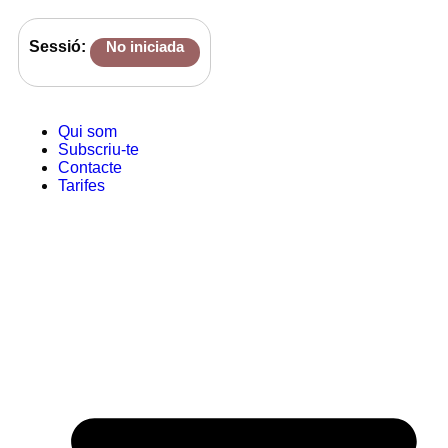
Sessió:
No iniciada
Qui som
Subscriu-te
Contacte
Tarifes