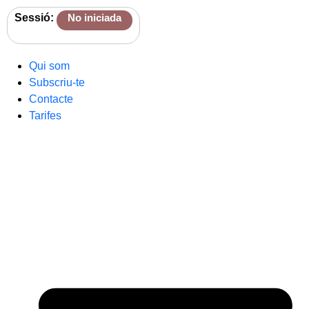
Sessió:
No iniciada
Qui som
Subscriu-te
Contacte
Tarifes