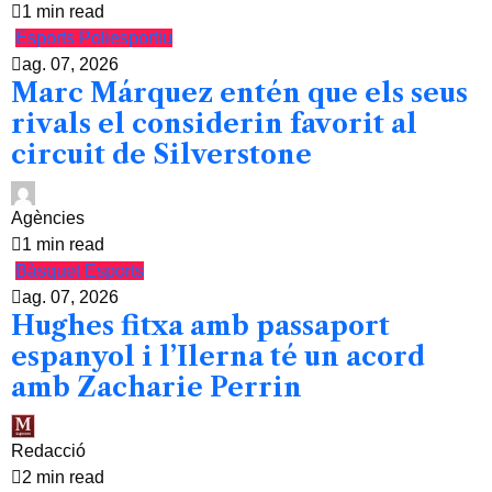
1 min read
Esports
Poliesportiu
ag. 07, 2026
Marc Márquez entén que els seus
rivals el considerin favorit al
circuit de Silverstone
Agències
1 min read
Bàsquet
Esports
ag. 07, 2026
Hughes fitxa amb passaport
espanyol i l’Ilerna té un acord
amb Zacharie Perrin
Redacció
2 min read