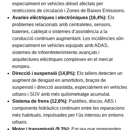
especialment en vehicles dièsel afectats per
restriccions de circulació i Zones de Baixes Emissions.
Avaries elèctriques i electròniques (16,4%):
Els
problemes relacionats amb centraletes, sensors,
bateries, cablejat o sistemes d’assistència a la
conducció continuen augmentant. Les incidències són
especialment en vehicles equipats amb ADAS,
sistemes de infoentretenimiento avançats i
arquitectures elèctriques complexes en el mercat
europeu.
Direcció i suspensió (14,8%):
Els tallers detecten un
augment de desgast en amortidors, braços de
suspensió i direcció assistida, especialment en vehicles
urbans i SUV amb més quilometratge acumulat.
Sistema de frens (12,6%):
Pastilles, discos, ABS i
components hidràulics continuen entre les reparacions
més habituals, impulsades per l’ús intensiu en entorns
urbans.
Motor i transmissió (9,3%):
Encara que representen