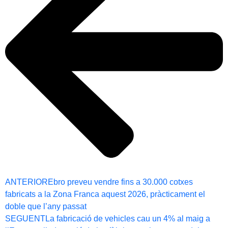
ANTERIOR
Ebro preveu vendre fins a 30.000 cotxes
fabricats a la Zona Franca aquest 2026, pràcticament el
doble que l’any passat
SEGUENT
La fabricació de vehicles cau un 4% al maig a