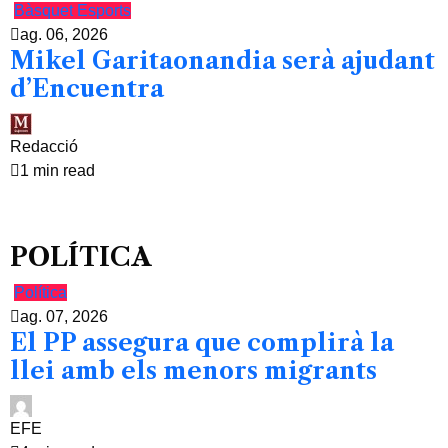
Bàsquet
Esports
ag. 06, 2026
Mikel Garitaonandia serà ajudant
d’Encuentra
Redacció
1 min read
POLÍTICA
Política
ag. 07, 2026
El PP assegura que complirà la
llei amb els menors migrants
EFE