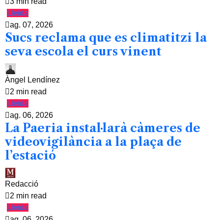
3 min read
Lleida
ag. 07, 2026
Sucs reclama que es climatitzi la
seva escola el curs vinent
Àngel Lendínez
2 min read
Lleida
ag. 06, 2026
La Paeria instal·larà càmeres de
videovigilància a la plaça de
l’estació
Redacció
2 min read
Lleida
ag. 06, 2026