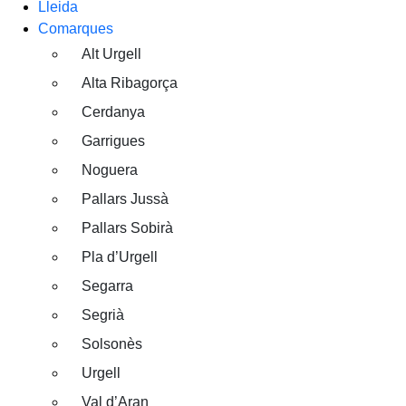
Lleida
Comarques
Alt Urgell
Alta Ribagorça
Cerdanya
Garrigues
Noguera
Pallars Jussà
Pallars Sobirà
Pla d’Urgell
Segarra
Segrià
Solsonès
Urgell
Val d’Aran