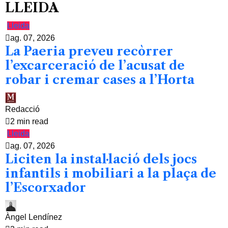
LLEIDA
Lleida
ag. 07, 2026
La Paeria preveu recòrrer
l’excarceració de l’acusat de
robar i cremar cases a l’Horta
Redacció
2 min read
Lleida
ag. 07, 2026
Liciten la instal·lació dels jocs
infantils i mobiliari a la plaça de
l’Escorxador
Àngel Lendínez