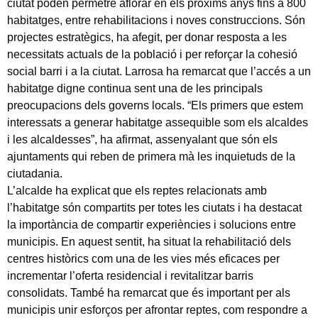
ciutat poden permetre aflorar en els pròxims anys fins a 800
habitatges, entre rehabilitacions i noves construccions. Són
projectes estratègics, ha afegit, per donar resposta a les
necessitats actuals de la població i per reforçar la cohesió
social barri i a la ciutat. Larrosa ha remarcat que l’accés a un
habitatge digne continua sent una de les principals
preocupacions dels governs locals. “Els primers que estem
interessats a generar habitatge assequible som els alcaldes
i les alcaldesses”, ha afirmat, assenyalant que són els
ajuntaments qui reben de primera mà les inquietuds de la
ciutadania.
L’alcalde ha explicat que els reptes relacionats amb
l’habitatge són compartits per totes les ciutats i ha destacat
la importància de compartir experiències i solucions entre
municipis. En aquest sentit, ha situat la rehabilitació dels
centres històrics com una de les vies més eficaces per
incrementar l’oferta residencial i revitalitzar barris
consolidats. També ha remarcat que és important per als
municipis unir esforços per afrontar reptes, com respondre a