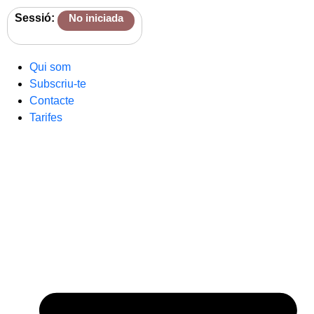
Sessió:
No iniciada
Qui som
Subscriu-te
Contacte
Tarifes