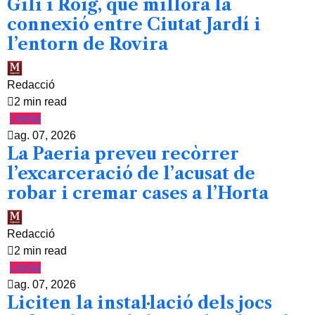
Gili i Roig, que millora la
connexió entre Ciutat Jardí i
l’entorn de Rovira
Redacció
2 min read
Lleida
ag. 07, 2026
La Paeria preveu recòrrer
l’excarceració de l’acusat de
robar i cremar cases a l’Horta
Redacció
2 min read
Lleida
ag. 07, 2026
Liciten la instal·lació dels jocs