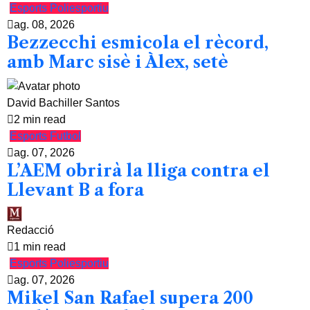
Esports
Poliesportiu
ag. 08, 2026
Bezzecchi esmicola el rècord,
amb Marc sisè i Àlex, setè
David Bachiller Santos
2 min read
Esports
Futbol
ag. 07, 2026
L’AEM obrirà la lliga contra el
Llevant B a fora
Redacció
1 min read
Esports
Poliesportiu
ag. 07, 2026
Mikel San Rafael supera 200