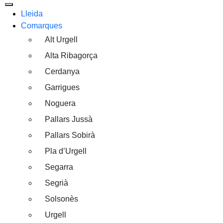
Lleida
Comarques
Alt Urgell
Alta Ribagorça
Cerdanya
Garrigues
Noguera
Pallars Jussà
Pallars Sobirà
Pla d’Urgell
Segarra
Segrià
Solsonès
Urgell