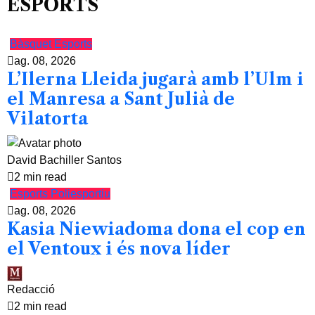
ESPORTS
Bàsquet
Esports
ag. 08, 2026
L’Ilerna Lleida jugarà amb l’Ulm i
el Manresa a Sant Julià de
Vilatorta
David Bachiller Santos
2 min read
Esports
Poliesportiu
ag. 08, 2026
Kasia Niewiadoma dona el cop en
el Ventoux i és nova líder
Redacció
2 min read