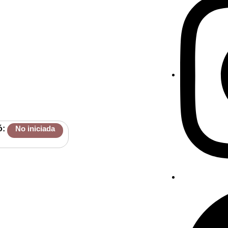
ó:
No iniciada