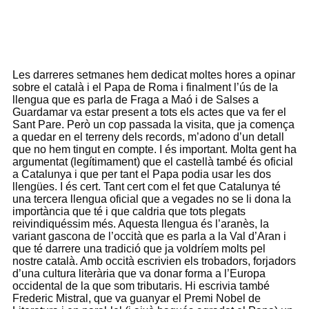
Les darreres setmanes hem dedicat moltes hores a opinar
sobre el català i el Papa de Roma i finalment l’ús de la
llengua que es parla de Fraga a Maó i de Salses a
Guardamar va estar present a tots els actes que va fer el
Sant Pare. Però un cop passada la visita, que ja comença
a quedar en el terreny dels records, m’adono d’un detall
que no hem tingut en compte. I és important. Molta gent ha
argumentat (legítimament) que el castellà també és oficial
a Catalunya i que per tant el Papa podia usar les dos
llengües. I és cert. Tant cert com el fet que Catalunya té
una tercera llengua oficial que a vegades no se li dona la
importància que té i que caldria que tots plegats
reivindiquéssim més. Aquesta llengua és l’aranès, la
variant gascona de l’occità que es parla a la Val d’Aran i
que té darrere una tradició que ja voldríem molts pel
nostre català. Amb occità escrivien els trobadors, forjadors
d’una cultura literària que va donar forma a l’Europa
occidental de la que som tributaris. Hi escrivia també
Frederic Mistral, que va guanyar el Premi Nobel de