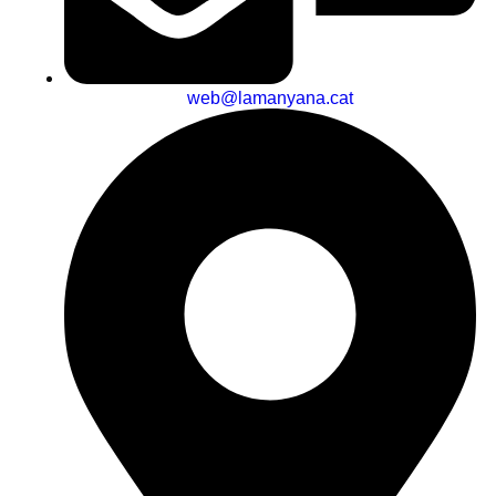
web@lamanyana.cat