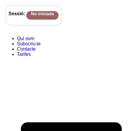
Sessió:
No iniciada
Qui som
Subscriu-te
Contacte
Tarifes