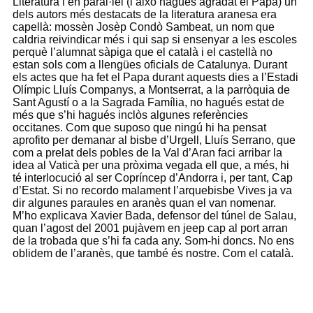
Literatura i en paral·lel (i això hagués agradat el Papa) un
dels autors més destacats de la literatura aranesa era
capellà: mossèn Josèp Condò Sambeat, un nom que
caldria reivindicar més i qui sap si ensenyar a les escoles
perquè l’alumnat sàpiga que el català i el castellà no
estan sols com a llengües oficials de Catalunya. Durant
els actes que ha fet el Papa durant aquests dies a l’Estadi
Olímpic Lluís Companys, a Montserrat, a la parròquia de
Sant Agustí o a la Sagrada Família, no hagués estat de
més que s’hi hagués inclòs algunes referències
occitanes. Com que suposo que ningú hi ha pensat
aprofito per demanar al bisbe d’Urgell, Lluís Serrano, que
com a prelat dels pobles de la Val d’Aran faci arribar la
idea al Vaticà per una pròxima vegada ell que, a més, hi
té interlocució al ser Copríncep d’Andorra i, per tant, Cap
d’Estat. Si no recordo malament l’arquebisbe Vives ja va
dir algunes paraules en aranès quan el van nomenar.
M’ho explicava Xavier Bada, defensor del túnel de Salau,
quan l’agost del 2001 pujàvem en jeep cap al port arran
de la trobada que s’hi fa cada any. Som-hi doncs. No ens
oblidem de l’aranès, que també és nostre. Com el català.