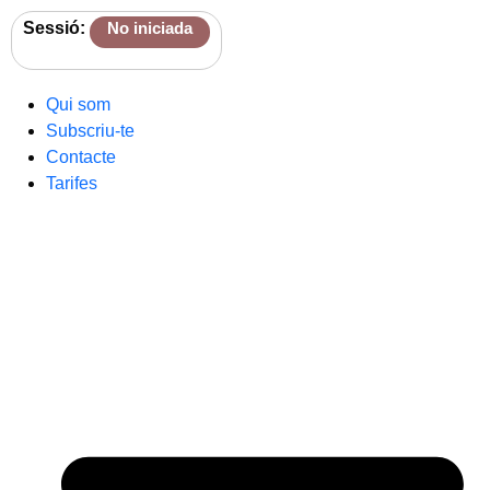
Sessió:
No iniciada
Qui som
Subscriu-te
Contacte
Tarifes