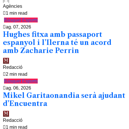
Agències
1 min read
Bàsquet
Esports
ag. 07, 2026
Hughes fitxa amb passaport
espanyol i l’Ilerna té un acord
amb Zacharie Perrin
Redacció
2 min read
Bàsquet
Esports
ag. 06, 2026
Mikel Garitaonandia serà ajudant
d’Encuentra
Redacció
1 min read