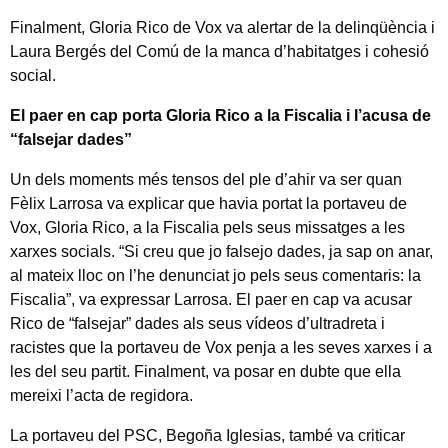
Finalment, Gloria Rico de Vox va alertar de la delinqüència i
Laura Bergés del Comú de la manca d’habitatges i cohesió
social.
El paer en cap porta Gloria Rico a la Fiscalia i l’acusa de
“falsejar dades”
Un dels moments més tensos del ple d’ahir va ser quan
Fèlix Larrosa va explicar que havia portat la portaveu de
Vox, Gloria Rico, a la Fiscalia pels seus missatges a les
xarxes socials. “Si creu que jo falsejo dades, ja sap on anar,
al mateix lloc on l’he denunciat jo pels seus comentaris: la
Fiscalia”, va expressar Larrosa. El paer en cap va acusar
Rico de “falsejar” dades als seus vídeos d’ultradreta i
racistes que la portaveu de Vox penja a les seves xarxes i a
les del seu partit. Finalment, va posar en dubte que ella
mereixi l’acta de regidora.
La portaveu del PSC, Begoña Iglesias, també va criticar