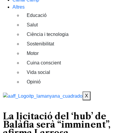
Altres
Educació
Salut
Ciència i tecnologia
Sostenibilitat
Motor
Cuina conscient
Vida social
Opinió
X
La licitació del ‘hub’ de
Balàfia serà “imminent”,
afirma Larrosa