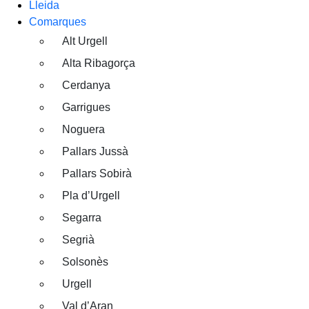
Lleida
Comarques
Alt Urgell
Alta Ribagorça
Cerdanya
Garrigues
Noguera
Pallars Jussà
Pallars Sobirà
Pla d’Urgell
Segarra
Segrià
Solsonès
Urgell
Val d’Aran