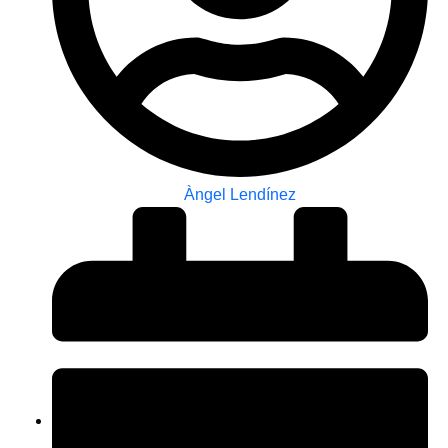
Àngel Lendínez