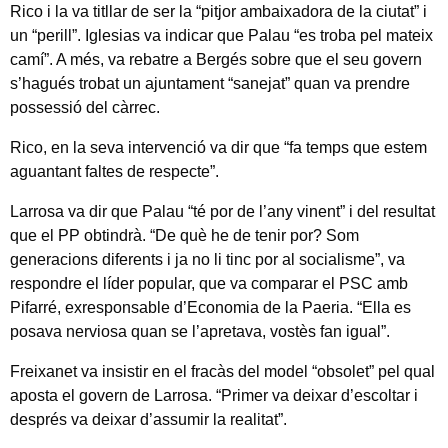
Rico i la va titllar de ser la “pitjor ambaixadora de la ciutat” i
un “perill”. Iglesias va indicar que Palau “es troba pel mateix
camí”. A més, va rebatre a Bergés sobre que el seu govern
s’hagués trobat un ajuntament “sanejat” quan va prendre
possessió del càrrec.
Rico, en la seva intervenció va dir que “fa temps que estem
aguantant faltes de respecte”.
Larrosa va dir que Palau “té por de l’any vinent” i del resultat
que el PP obtindrà. “De què he de tenir por? Som
generacions diferents i ja no li tinc por al socialisme”, va
respondre el líder popular, que va comparar el PSC amb
Pifarré, exresponsable d’Economia de la Paeria. “Ella es
posava nerviosa quan se l’apretava, vostès fan igual”.
Freixanet va insistir en el fracàs del model “obsolet” pel qual
aposta el govern de Larrosa. “Primer va deixar d’escoltar i
després va deixar d’assumir la realitat”.