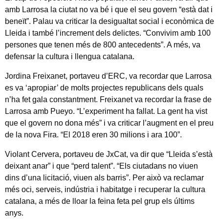
amb Larrosa la ciutat no va bé i que el seu govern “està dat i
beneït”. Palau va criticar la desigualtat social i econòmica de
Lleida i també l’increment dels delictes. “Convivim amb 100
persones que tenen més de 800 antecedents”. A més, va
defensar la cultura i llengua catalana.
Jordina Freixanet, portaveu d’ERC, va recordar que Larrosa
es va ‘apropiar’ de molts projectes republicans dels quals
n’ha fet gala constantment. Freixanet va recordar la frase de
Larrosa amb Pueyo. “L’experiment ha fallat. La gent ha vist
que el govern no dona més” i va criticar l’augment en el preu
de la nova Fira. “El 2018 eren 30 milions i ara 100”.
Violant Cervera, portaveu de JxCat, va dir que “Lleida s’està
deixant anar” i que “perd talent”. “Els ciutadans no viuen
dins d’una licitació, viuen als barris”. Per això va reclamar
més oci, serveis, indústria i habitatge i recuperar la cultura
catalana, a més de lloar la feina feta pel grup els últims
anys.