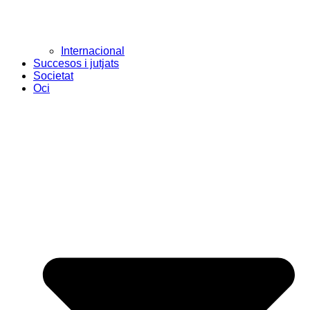
Internacional
Succesos i jutjats
Societat
Oci