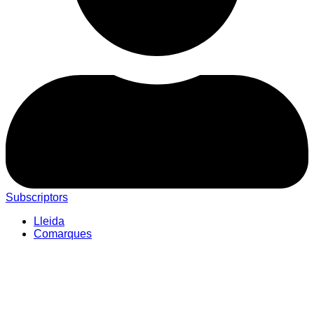
Subscriptors
Lleida
Comarques