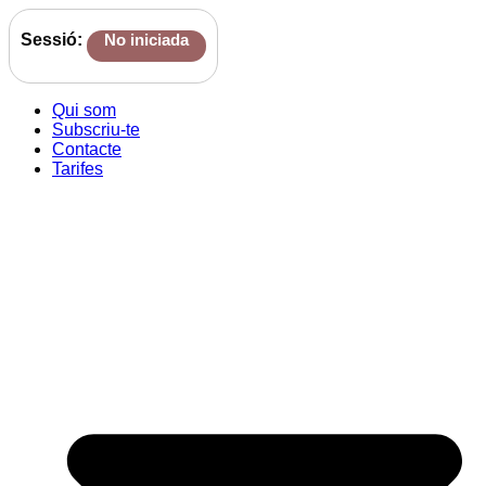
Sessió:
No iniciada
Qui som
Subscriu-te
Contacte
Tarifes