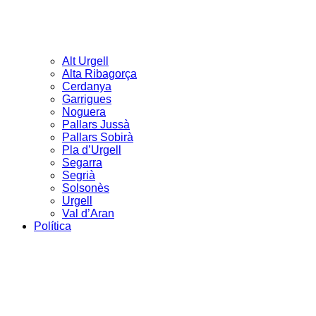
Alt Urgell
Alta Ribagorça
Cerdanya
Garrigues
Noguera
Pallars Jussà
Pallars Sobirà
Pla d’Urgell
Segarra
Segrià
Solsonès
Urgell
Val d’Aran
Política