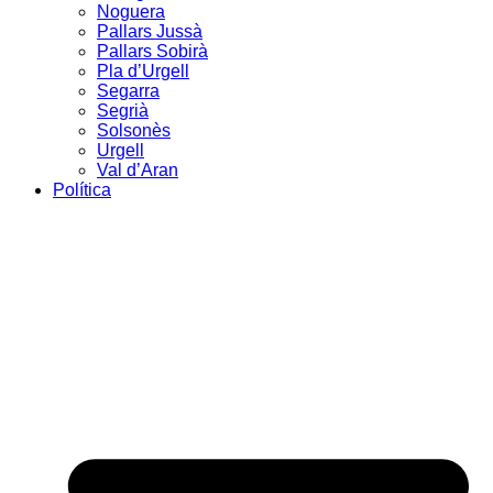
Noguera
Pallars Jussà
Pallars Sobirà
Pla d’Urgell
Segarra
Segrià
Solsonès
Urgell
Val d’Aran
Política