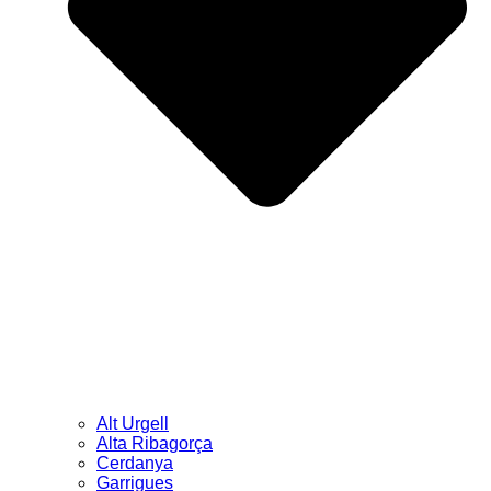
Alt Urgell
Alta Ribagorça
Cerdanya
Garrigues