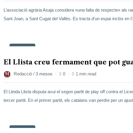
L’associació agrària Asaja considera «una falta de respecte» als ra
Sant Joan, a Sant Cugat del Vallès. Es tracta d’un espai inclòs en l’
23
maig
El Llista creu fermament que pot guan
Redacció /
3 mesos
0
1 min read
El Lleida Llista disputa avui el segon partit de play off contra el Li
tercer partit. En el primer partit, els catalans van perdre per un ajus
23