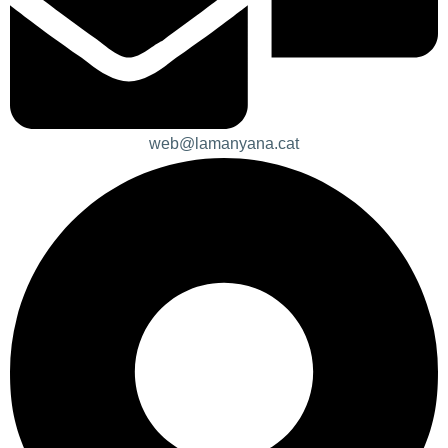
web@lamanyana.cat