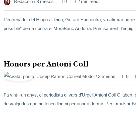
Redacció /
3 mesos
0
2 min read
L’entrenador del Hiopos Lleida, Gerard Encuentra, va afirmar aquest 
possible” demà contra el MoraBanc Andorra. Precisament, l’equip del
23
Honors per Antoni Coll
maig
Josep Ramon Correal Mòdol /
3 mesos
0
Fa vint-i-un anys, el periodista d’Ivars d’Urgell Antoni Coll Gilabe
desvalgudes que no tenen lloc ni per anar a dormir. Per impulsar B