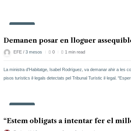
23
maig
Demanen posar en lloguer assequible el
EFE /
3 mesos
0
1 min read
La ministra d’Habitatge, Isabel Rodríguez, va demanar ahir a les c
pisos turístics il·legals detectats pel Tribunal Turístic il·legal.
23
maig
“Estem obligats a intentar fer el mill