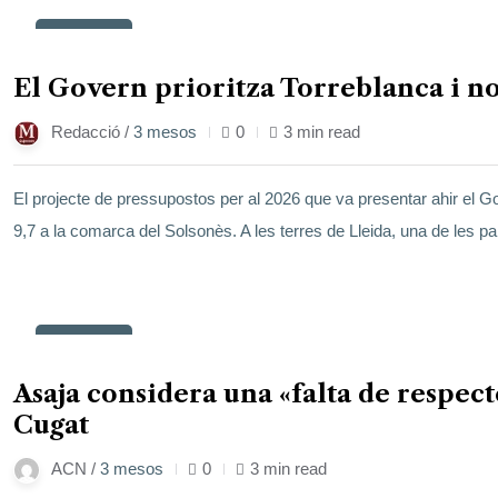
23
maig
El Govern prioritza Torreblanca i n
Redacció /
3 mesos
0
3 min read
El projecte de pressupostos per al 2026 que va presentar ahir el Gov
9,7 a la comarca del Solsonès. A les terres de Lleida, una de les pa
23
maig
Asaja considera una «falta de respec
Cugat
ACN /
3 mesos
0
3 min read