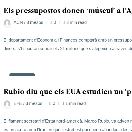
maig
Els pressupostos donen ‘múscul’ a l’
ACN /
3 mesos
0
3 min read
El departament d’Economia i Finances comptarà amb un pressupost
diners, s’hi podran sumar els 21 milions que s’afegeixen a través 
23
maig
Rubio diu que els EUA estudien un ‘p
EFE /
3 mesos
0
1 min read
El flamant secretari d’Estat nord-americà, Marco Rubio, va advertir 
és un acord amb l’Iran en què l’estret estigui obert i abandonin l