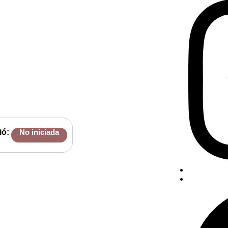
ió:
No iniciada