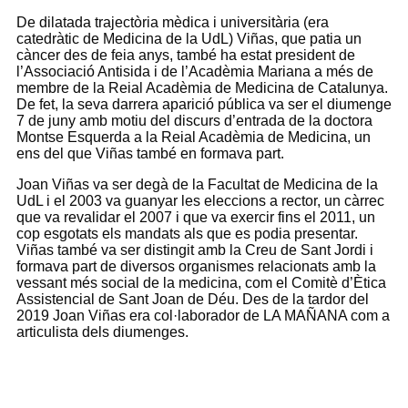
De dilatada trajectòria mèdica i universitària (era
catedràtic de Medicina de la UdL) Viñas, que patia un
càncer des de feia anys, també ha estat president de
l’Associació Antisida i de l’Acadèmia Mariana a més de
membre de la Reial Acadèmia de Medicina de Catalunya.
De fet, la seva darrera aparició pública va ser el diumenge
7 de juny amb motiu del discurs d’entrada de la doctora
Montse Esquerda a la Reial Acadèmia de Medicina, un
ens del que Viñas també en formava part.
Joan Viñas va ser degà de la Facultat de Medicina de la
UdL i el 2003 va guanyar les eleccions a rector, un càrrec
que va revalidar el 2007 i que va exercir fins el 2011, un
cop esgotats els mandats als que es podia presentar.
Viñas també va ser distingit amb la Creu de Sant Jordi i
formava part de diversos organismes relacionats amb la
vessant més social de la medicina, com el Comitè d’Ètica
Assistencial de Sant Joan de Déu. Des de la tardor del
2019 Joan Viñas era col·laborador de LA MAÑANA com a
articulista dels diumenges.