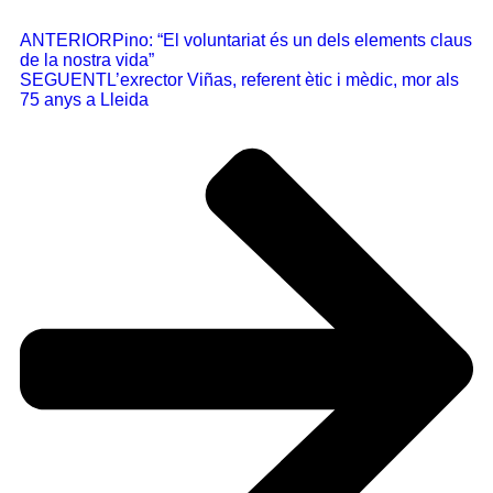
ANTERIOR
Pino: “El voluntariat és un dels elements claus
de la nostra vida”
SEGUENT
L’exrector Viñas, referent ètic i mèdic, mor als
75 anys a Lleida