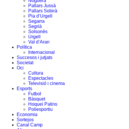
Noguera
Pallars Jussà
Pallars Sobirà
Pla d’Urgell
Segarra
Segrià
Solsonès
Urgell
Val d’Aran
Política
Internacional
Succesos i jutjats
Societat
Oci
Cultura
Espectacles
Televisió i cinema
Esports
Futbol
Bàsquet
Hoquei Patins
Poliesportiu
Economia
Sortejos
Canal Camp