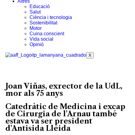
Altres
Educació
Salut
Ciència i tecnologia
Sostenibilitat
Motor
Cuina conscient
Vida social
Opinió
X
Joan Viñas, exrector de la UdL,
mor als 75 anys
Catedràtic de Medicina i excap
de Cirurgia de l'Arnau també
estava va ser president
d'Antisida Lleida