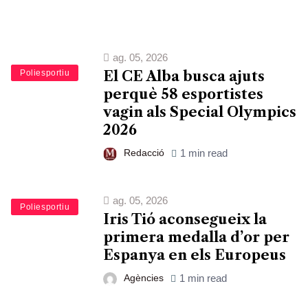
ag. 05, 2026
Esports
Poliesportiu
El CE Alba busca ajuts
perquè 58 esportistes
vagin als Special Olympics
2026
Redacció
1 min read
ag. 05, 2026
Esports
Poliesportiu
Iris Tió aconsegueix la
primera medalla d’or per
Espanya en els Europeus
Agències
1 min read