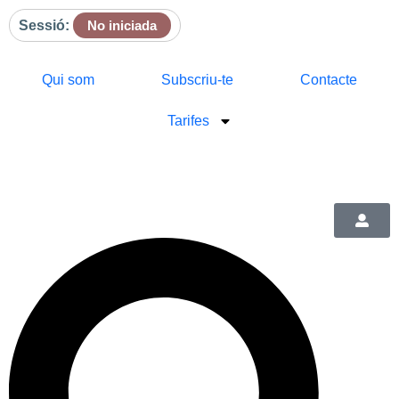
Sessió:
No iniciada
Qui som
Subscriu-te
Contacte
Tarifes