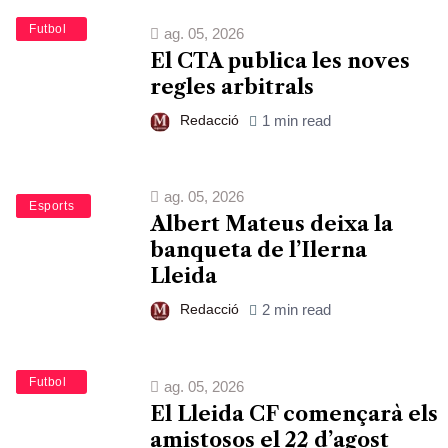
Esports
Futbol
ag. 05, 2026
El CTA publica les noves
regles arbitrals
Redacció
1 min read
ag. 05, 2026
Bàsquet
Esports
Albert Mateus deixa la
banqueta de l’Ilerna
Lleida
Redacció
2 min read
Esports
Futbol
ag. 05, 2026
El Lleida CF començarà els
amistosos el 22 d’agost