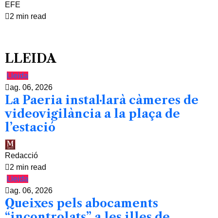
EFE
2 min read
LLEIDA
Lleida
ag. 06, 2026
La Paeria instal·larà càmeres de
videovigilància a la plaça de
l’estació
Redacció
2 min read
Lleida
ag. 06, 2026
Queixes pels abocaments
“incontrolats” a les illes de