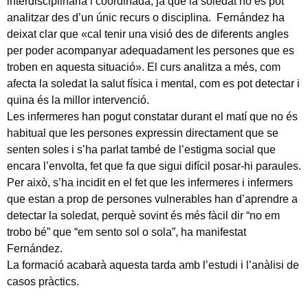
interdisciplinària i coordinada, ja que la soledat no es pot
analitzar des d’un únic recurs o disciplina. Fernández ha
deixat clar que «cal tenir una visió des de diferents angles
per poder acompanyar adequadament les persones que es
troben en aquesta situació». El curs analitza a més, com
afecta la soledat la salut física i mental, com es pot detectar i
quina és la millor intervenció.
Les infermeres han pogut constatar durant el matí que no és
habitual que les persones expressin directament que se
senten soles i s’ha parlat també de l’estigma social que
encara l’envolta, fet que fa que sigui difícil posar-hi paraules.
Per això, s’ha incidit en el fet que les infermeres i infermers
que estan a prop de persones vulnerables han d’aprendre a
detectar la soledat, perquè sovint és més fàcil dir “no em
trobo bé” que “em sento sol o sola”, ha manifestat
Fernández.
La formació acabarà aquesta tarda amb l’estudi i l’anàlisi de
casos pràctics.