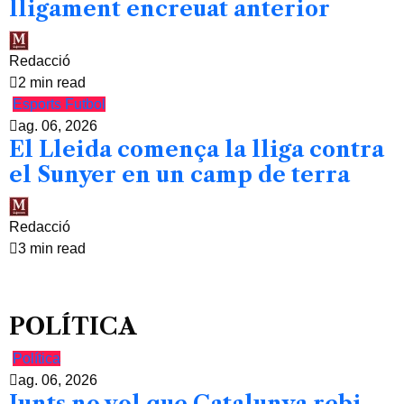
lligament encreuat anterior
Redacció
2 min read
Esports
Futbol
ag. 06, 2026
El Lleida comença la lliga contra
el Sunyer en un camp de terra
Redacció
3 min read
POLÍTICA
Política
ag. 06, 2026
Junts no vol que Catalunya rebi