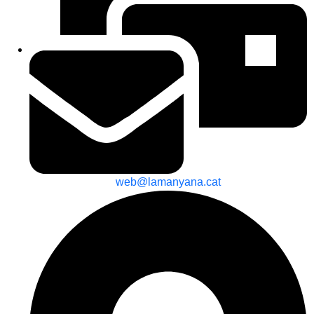
web@lamanyana.cat