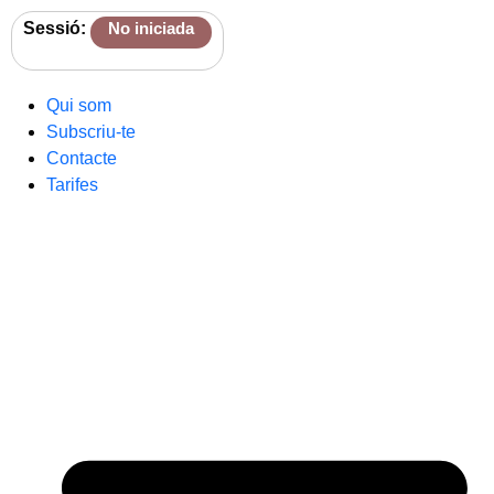
Sessió:
No iniciada
Qui som
Subscriu-te
Contacte
Tarifes