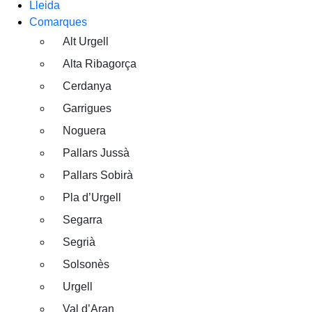
Lleida
Comarques
Alt Urgell
Alta Ribagorça
Cerdanya
Garrigues
Noguera
Pallars Jussà
Pallars Sobirà
Pla d’Urgell
Segarra
Segrià
Solsonès
Urgell
Val d’Aran