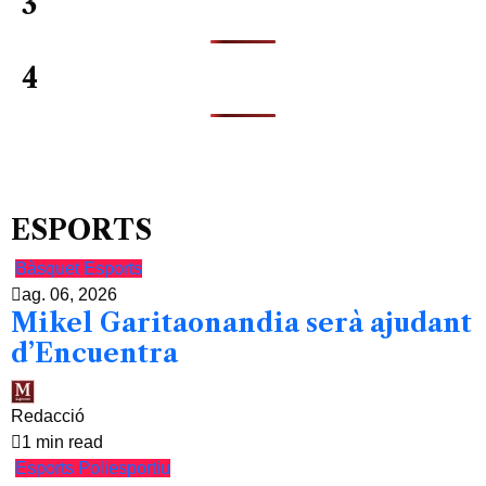
3
4
ESPORTS
Bàsquet
Esports
ag. 06, 2026
Mikel Garitaonandia serà ajudant
d’Encuentra
Redacció
1 min read
Esports
Poliesportiu