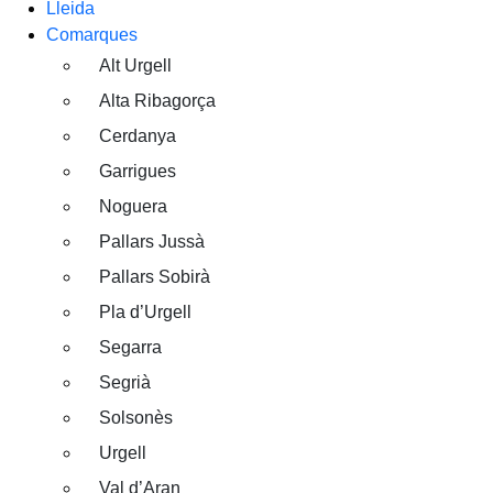
Lleida
Comarques
Alt Urgell
Alta Ribagorça
Cerdanya
Garrigues
Noguera
Pallars Jussà
Pallars Sobirà
Pla d’Urgell
Segarra
Segrià
Solsonès
Urgell
Val d’Aran