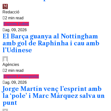
Redacció
2 min read
Esports
Futbol
ag. 09, 2026
El Barça guanya al Nottingham
amb gol de Raphinha i cau amb
l’Udinese
Agències
2 min read
Esports
Poliesportiu
ag. 09, 2026
Jorge Martín venç l’esprint amb
la ‘pole’ i Marc Márquez salva un
punt