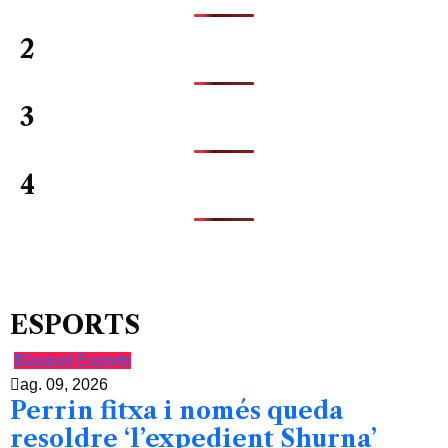
2
3
4
ESPORTS
Bàsquet
Esports
ag. 09, 2026
Perrin fitxa i només queda
resoldre ‘l’expedient Shurna’