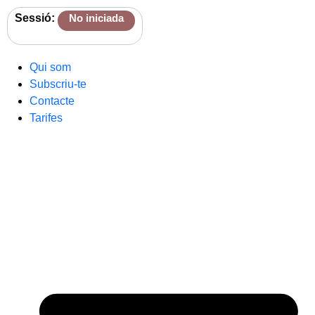
Sessió:
No iniciada
Qui som
Subscriu-te
Contacte
Tarifes