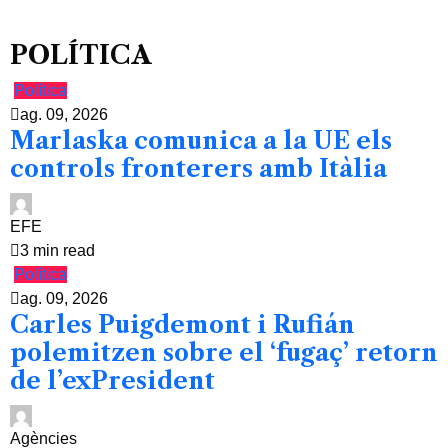
POLÍTICA
Política
ag. 09, 2026
Marlaska comunica a la UE els
controls fronterers amb Itàlia
EFE
3 min read
Política
ag. 09, 2026
Carles Puigdemont i Rufián
polemitzen sobre el ‘fugaç’ retorn
de l’exPresident
Agències