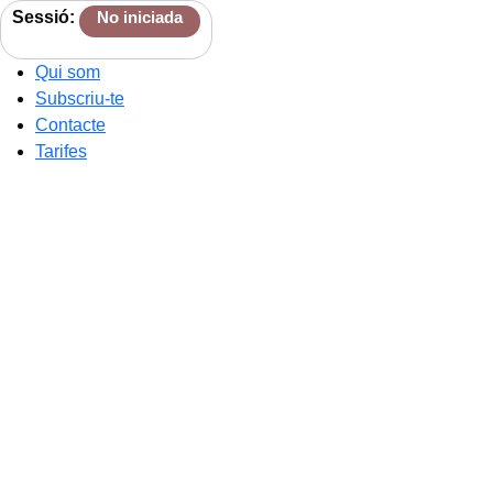
Sessió:
No iniciada
Qui som
Subscriu-te
Contacte
Tarifes