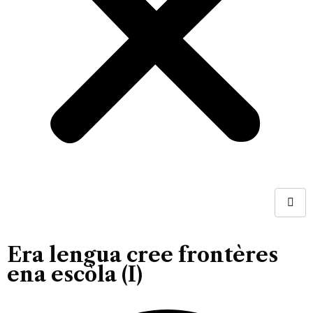
Era lengua cree frontères
ena escòla (I)