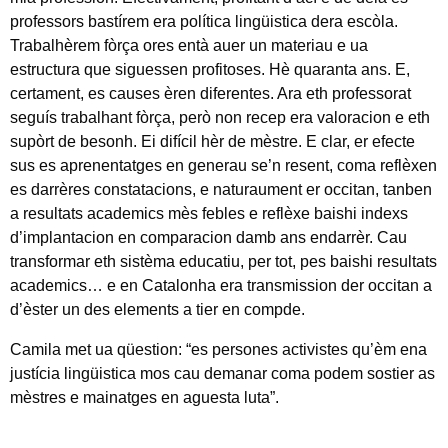
professors bastírem era política lingüistica dera escòla.
Trabalhèrem fòrça ores entà auer un materiau e ua
estructura que siguessen profitoses. Hè quaranta ans. E,
certament, es causes èren diferentes. Ara eth professorat
seguís trabalhant fòrça, però non recep era valoracion e eth
supòrt de besonh. Ei difícil hèr de mèstre. E clar, er efecte
sus es aprenentatges en generau se’n resent, coma reflèxen
es darrères constatacions, e naturaument er occitan, tanben
a resultats academics mès febles e reflèxe baishi indexs
d’implantacion en comparacion damb ans endarrèr. Cau
transformar eth sistèma educatiu, per tot, pes baishi resultats
academics… e en Catalonha era transmission der occitan a
d’èster un des elements a tier en compde.
Camila met ua qüestion: “es persones activistes qu’èm ena
justícia lingüistica mos cau demanar coma podem sostier as
mèstres e mainatges en aguesta luta”.