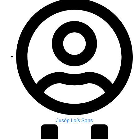
Jusèp Loís Sans