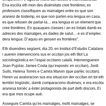
Ena escòla eth mon des diuèrsitats cree frontères; es
professors classifiquen as mainatges entre es que son
aranesi de tostemp, es que non parlen era lengua en casa,
es que refusen de parlar-la… era lengua ei un element que
cree frontères. En quauques classes i an es listats damb es
adreces des mainatges, es dades de salut… e es d’emplec
dera lengua. D’aquiu en gessen es frontères”.
Eth diuendres següent, dia 20, en Institut d’Estudis Catalans
i aueren intervencions sus er occitan jos eth títol La
sociolingüistica en l’espai occitano català. Intervengueren
Joan Pujolar, James Costa (qu’exposèc en occitan), Jordi
Suïls, Helena Torres e Camila Marvin (que parlèc occitan).
Heren ua avaloracion sus era situacion der occitan en tot eth
territòri lingüistic, damb comparacions diuèrses, e era escòla
aranesa tornèc a èster protagonista de part deth discors. Ei
era que mos ocupe aué.
Assegure Camila qu’es mainatges, molti mainatges, se