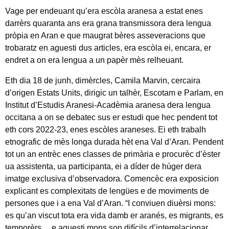
Vage per endeuant qu’era escòla aranesa a estat enes
darrèrs quaranta ans era grana transmissora dera lengua
pròpia en Aran e que maugrat bères asseveracions que
trobaratz en aguesti dus articles, era escòla ei, encara, er
endret a on era lengua a un papèr mès relheuant.
Eth dia 18 de junh, dimèrcles, Camila Marvin, cercaira
d’origen Estats Units, dirigic un talhèr, Escotam e Parlam, en
Institut d’Estudis Aranesi-Acadèmia aranesa dera lengua
occitana a on se debatec sus er estudi que hec pendent tot
eth cors 2022-23, enes escòles araneses. Ei eth trabalh
etnografic de mès longa durada hèt ena Val d’Aran. Pendent
tot un an entrèc enes classes de primària e procurèc d’èster
ua assistenta, ua participanta, ei a díder de húger dera
imatge exclusiva d’observadora. Comencèc era exposicion
explicant es complexitats de lengües e de moviments de
persones que i a ena Val d’Aran. “I conviuen diuèrsi mons:
es qu’an viscut tota era vida damb er aranés, es migrants, es
temporèrs… e aguesti mons son difícils d’interrelacionar.