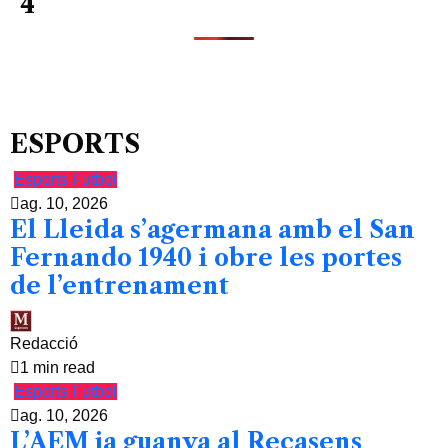
4
ESPORTS
Esports
Futbol
ag. 10, 2026
El Lleida s’agermana amb el San
Fernando 1940 i obre les portes
de l’entrenament
Redacció
1 min read
Esports
Futbol
ag. 10, 2026
L’AEM ja guanya al Recasens