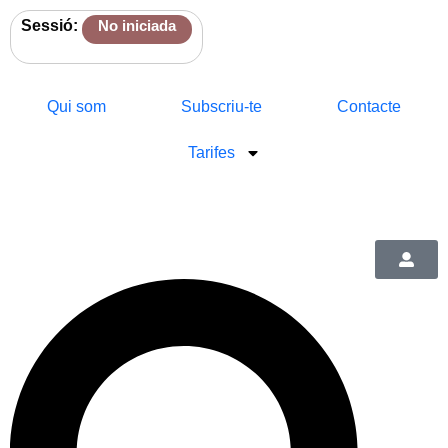
Sessió:
No iniciada
Qui som
Subscriu-te
Contacte
Tarifes