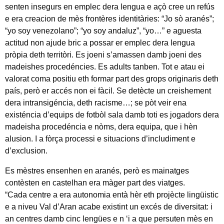
senten insegurs en emplec dera lengua e açò cree un refús
e era creacion de mès frontères identitàries: “Jo sò aranés”;
“yo soy venezolano”; “yo soy andaluz”, “yo…” e aguesta
actitud non ajude bric a possar er emplec dera lengua
pròpia deth territòri. Es joeni s’amassen damb joeni des
madeishes procedéncies. Es adults tanben. Tot e atau ei
valorat coma positiu eth formar part des grops originaris deth
país, però er accés non ei fàcil. Se detècte un creishement
dera intransigéncia, deth racisme…; se pòt veir ena
existéncia d’equips de fotbòl sala damb toti es jogadors dera
madeisha procedéncia e nòms, dera equipa, que i hèn
alusion. I a fòrça processi e situacions d’includiment e
d’exclusion.
Es mèstres ensenhen en aranés, però es mainatges
contèsten en castelhan era màger part des viatges.
“Cada centre a era autonomia entà hèr eth projècte lingüistic
e a niveu Val d’Aran acabe existint un excés de diversitat: i
an centres damb cinc lengües e n ‘i a que persuten mès en