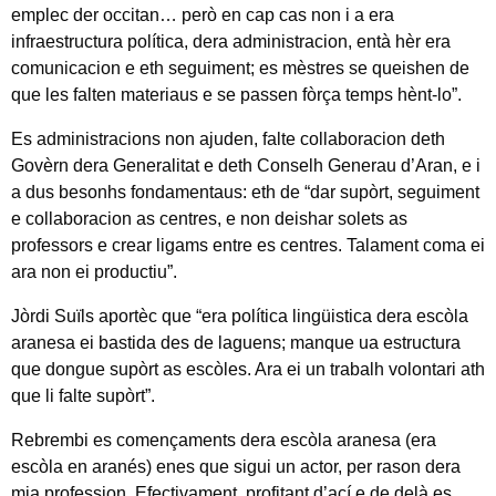
emplec der occitan… però en cap cas non i a era
infraestructura política, dera administracion, entà hèr era
comunicacion e eth seguiment; es mèstres se queishen de
que les falten materiaus e se passen fòrça temps hènt-lo”.
Es administracions non ajuden, falte collaboracion deth
Govèrn dera Generalitat e deth Conselh Generau d’Aran, e i
a dus besonhs fondamentaus: eth de “dar supòrt, seguiment
e collaboracion as centres, e non deishar solets as
professors e crear ligams entre es centres. Talament coma ei
ara non ei productiu”.
Jòrdi Suïls aportèc que “era política lingüistica dera escòla
aranesa ei bastida des de laguens; manque ua estructura
que dongue supòrt as escòles. Ara ei un trabalh volontari ath
que li falte supòrt”.
Rebrembi es començaments dera escòla aranesa (era
escòla en aranés) enes que sigui un actor, per rason dera
mia profession. Efectivament, profitant d’ací e de delà es