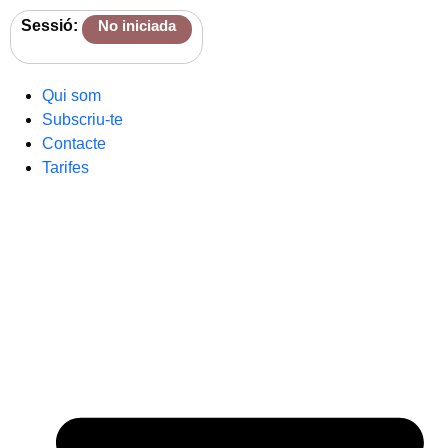
Sessió:
No iniciada
Qui som
Subscriu-te
Contacte
Tarifes