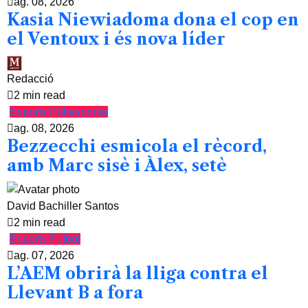
ag. 08, 2026
Kasia Niewiadoma dona el cop en
el Ventoux i és nova líder
Redacció
2 min read
Esports
Poliesportiu
ag. 08, 2026
Bezzecchi esmicola el rècord,
amb Marc sisè i Àlex, setè
David Bachiller Santos
2 min read
Esports
Futbol
ag. 07, 2026
L’AEM obrirà la lliga contra el
Llevant B a fora