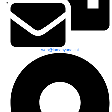
web@lamanyana.cat