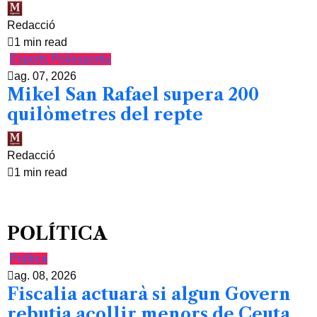
Redacció
1 min read
Esports
Poliesportiu
ag. 07, 2026
Mikel San Rafael supera 200
quilòmetres del repte
Redacció
1 min read
POLÍTICA
Política
ag. 08, 2026
Fiscalia actuarà si algun Govern
rebutja acollir menors de Ceuta