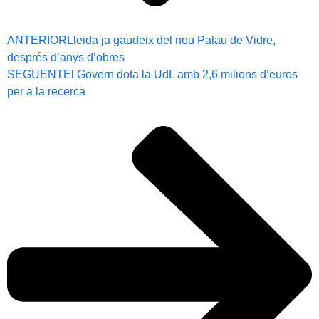
ANTERIOR
Lleida ja gaudeix del nou Palau de Vidre,
després d’anys d’obres
SEGUENT
El Govern dota la UdL amb 2,6 milions d’euros
per a la recerca