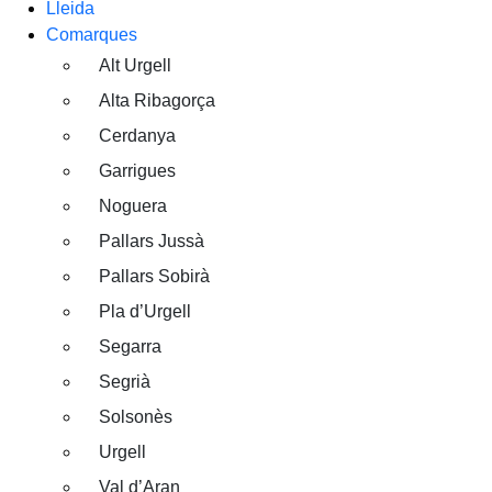
Lleida
Comarques
Alt Urgell
Alta Ribagorça
Cerdanya
Garrigues
Noguera
Pallars Jussà
Pallars Sobirà
Pla d’Urgell
Segarra
Segrià
Solsonès
Urgell
Val d’Aran