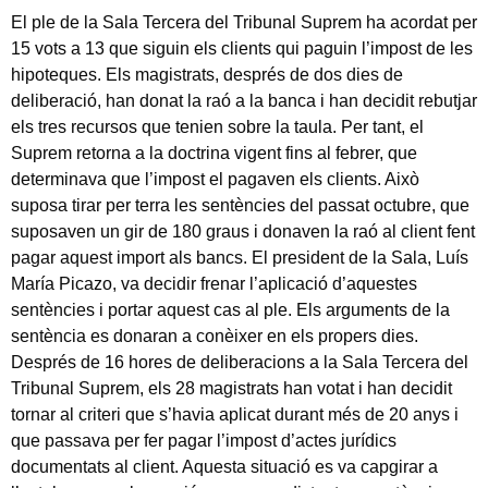
El ple de la Sala Tercera del Tribunal Suprem ha acordat per
15 vots a 13 que siguin els clients qui paguin l’impost de les
hipoteques. Els magistrats, després de dos dies de
deliberació, han donat la raó a la banca i han decidit rebutjar
els tres recursos que tenien sobre la taula. Per tant, el
Suprem retorna a la doctrina vigent fins al febrer, que
determinava que l’impost el pagaven els clients. Això
suposa tirar per terra les sentències del passat octubre, que
suposaven un gir de 180 graus i donaven la raó al client fent
pagar aquest import als bancs. El president de la Sala, Luís
María Picazo, va decidir frenar l’aplicació d’aquestes
sentències i portar aquest cas al ple. Els arguments de la
sentència es donaran a conèixer en els propers dies.
Després de 16 hores de deliberacions a la Sala Tercera del
Tribunal Suprem, els 28 magistrats han votat i han decidit
tornar al criteri que s’havia aplicat durant més de 20 anys i
que passava per fer pagar l’impost d’actes jurídics
documentats al client. Aquesta situació es va capgirar a