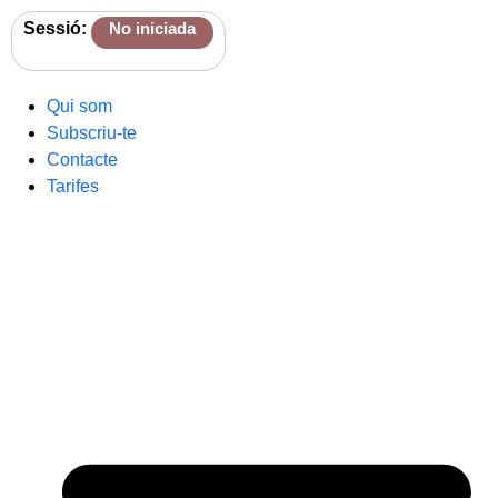
Sessió:
No iniciada
Qui som
Subscriu-te
Contacte
Tarifes