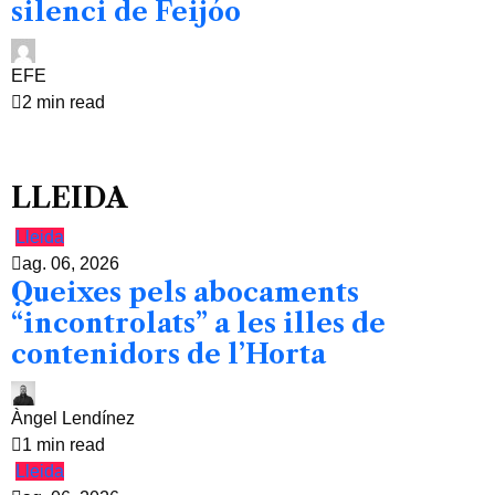
silenci de Feijóo
EFE
2 min read
LLEIDA
Lleida
ag. 06, 2026
Queixes pels abocaments
“incontrolats” a les illes de
contenidors de l’Horta
Àngel Lendínez
1 min read
Lleida