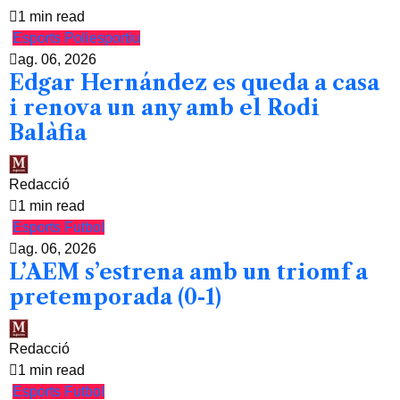
1 min read
Esports
Poliesportiu
ag. 06, 2026
Edgar Hernández es queda a casa
i renova un any amb el Rodi
Balàfia
Redacció
1 min read
Esports
Futbol
ag. 06, 2026
L’AEM s’estrena amb un triomf a
pretemporada (0-1)
Redacció
1 min read
Esports
Futbol