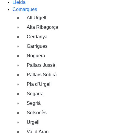
Lleida
Comarques
Alt Urgell
Alta Ribagorça
Cerdanya
Garrigues
Noguera
Pallars Jussà
Pallars Sobirà
Pla d’Urgell
Segarra
Segrià
Solsonès
Urgell
Val d’Aran