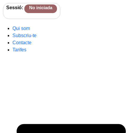
Sessió:
No iniciada
Qui som
Subscriu-te
Contacte
Tarifes