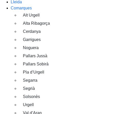
Lleida
Comarques
Alt Urgell
Alta Ribagorça
Cerdanya
Garrigues
Noguera
Pallars Jussà
Pallars Sobirà
Pla d’Urgell
Segarra
Segrià
Solsonès
Urgell
Val d’Aran