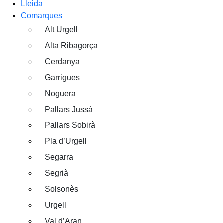
Lleida
Comarques
Alt Urgell
Alta Ribagorça
Cerdanya
Garrigues
Noguera
Pallars Jussà
Pallars Sobirà
Pla d’Urgell
Segarra
Segrià
Solsonès
Urgell
Val d’Aran