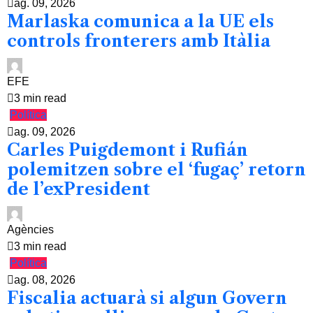
ag. 09, 2026
Marlaska comunica a la UE els
controls fronterers amb Itàlia
EFE
3 min read
Política
ag. 09, 2026
Carles Puigdemont i Rufián
polemitzen sobre el ‘fugaç’ retorn
de l’exPresident
Agències
3 min read
Política
ag. 08, 2026
Fiscalia actuarà si algun Govern