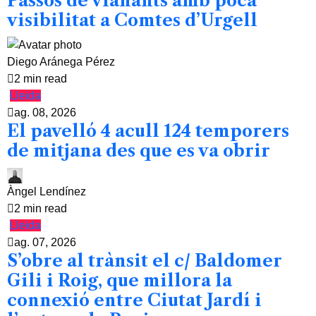
Passos de vianants amb poca
visibilitat a Comtes d’Urgell
Diego Aránega Pérez
2 min read
Lleida
ag. 08, 2026
El pavelló 4 acull 124 temporers
de mitjana des que es va obrir
Àngel Lendínez
2 min read
Lleida
ag. 07, 2026
S’obre al trànsit el c/ Baldomer
Gili i Roig, que millora la
connexió entre Ciutat Jardí i