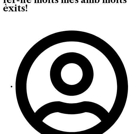
èxits!