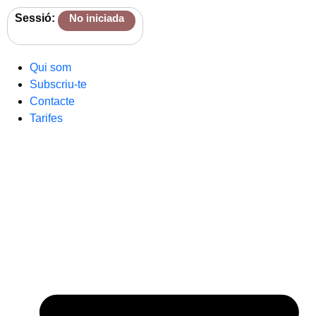
Sessió:
No iniciada
Qui som
Subscriu-te
Contacte
Tarifes