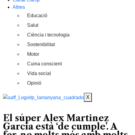
Altres
Educació
Salut
Ciència i tecnologia
Sostenibilitat
Motor
Cuina conscient
Vida social
Opinió
X
El súper Alex Martinez
Garcia està ‘de cumple’. A
fer-ne molts més amb molts