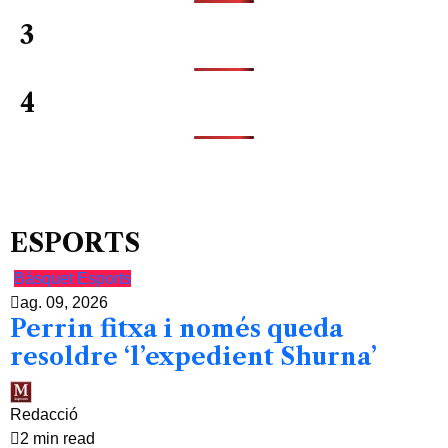
3
4
ESPORTS
Bàsquet
Esports
ag. 09, 2026
Perrin fitxa i només queda
resoldre ‘l’expedient Shurna’
Redacció
2 min read