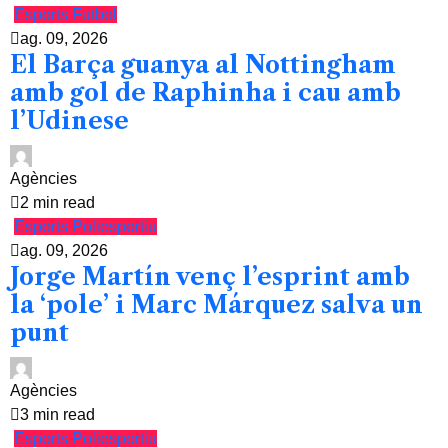
Esports
Futbol
ag. 09, 2026
El Barça guanya al Nottingham
amb gol de Raphinha i cau amb
l’Udinese
Agències
2 min read
Esports
Poliesportiu
ag. 09, 2026
Jorge Martín venç l’esprint amb
la ‘pole’ i Marc Márquez salva un
punt
Agències
3 min read
Esports
Poliesportiu