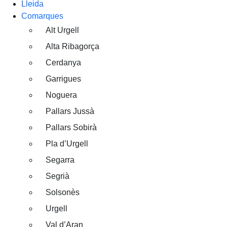
Lleida
Comarques
Alt Urgell
Alta Ribagorça
Cerdanya
Garrigues
Noguera
Pallars Jussà
Pallars Sobirà
Pla d’Urgell
Segarra
Segrià
Solsonès
Urgell
Val d’Aran