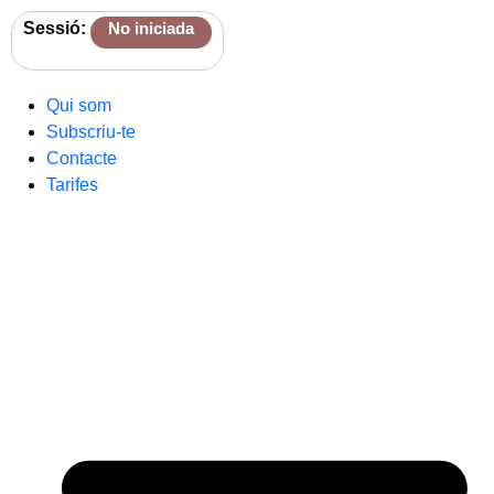
Sessió:
No iniciada
Qui som
Subscriu-te
Contacte
Tarifes