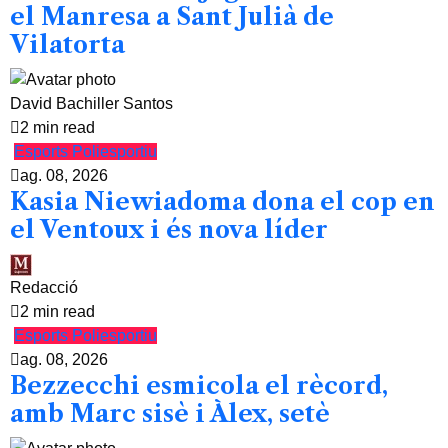
el Manresa a Sant Julià de
Vilatorta
David Bachiller Santos
2 min read
Esports
Poliesportiu
ag. 08, 2026
Kasia Niewiadoma dona el cop en
el Ventoux i és nova líder
Redacció
2 min read
Esports
Poliesportiu
ag. 08, 2026
Bezzecchi esmicola el rècord,
amb Marc sisè i Àlex, setè