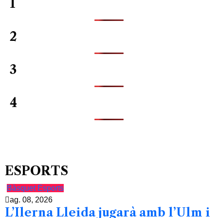
1
2
3
4
ESPORTS
Bàsquet
Esports
ag. 08, 2026
L’Ilerna Lleida jugarà amb l’Ulm i