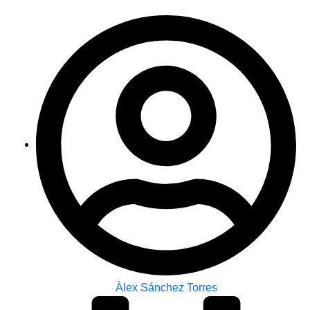
Àlex Sánchez Torres