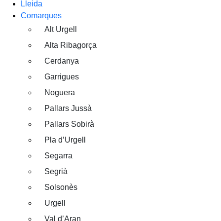
Lleida
Comarques
Alt Urgell
Alta Ribagorça
Cerdanya
Garrigues
Noguera
Pallars Jussà
Pallars Sobirà
Pla d’Urgell
Segarra
Segrià
Solsonès
Urgell
Val d’Aran