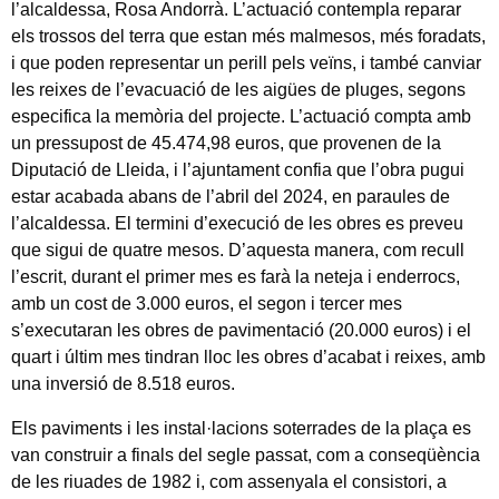
l’alcaldessa, Rosa Andorrà. L’actuació contempla reparar
els trossos del terra que estan més malmesos, més foradats,
i que poden representar un perill pels veïns, i també canviar
les reixes de l’evacuació de les aigües de pluges, segons
especifica la memòria del projecte. L’actuació compta amb
un pressupost de 45.474,98 euros, que provenen de la
Diputació de Lleida, i l’ajuntament confia que l’obra pugui
estar acabada abans de l’abril del 2024, en paraules de
l’alcaldessa. El termini d’execució de les obres es preveu
que sigui de quatre mesos. D’aquesta manera, com recull
l’escrit, durant el primer mes es farà la neteja i enderrocs,
amb un cost de 3.000 euros, el segon i tercer mes
s’executaran les obres de pavimentació (20.000 euros) i el
quart i últim mes tindran lloc les obres d’acabat i reixes, amb
una inversió de 8.518 euros.
Els paviments i les instal·lacions soterrades de la plaça es
van construir a finals del segle passat, com a conseqüència
de les riuades de 1982 i, com assenyala el consistori, a