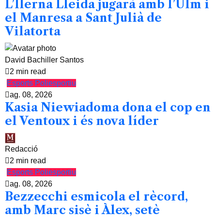
L’Ilerna Lleida jugarà amb l’Ulm i
el Manresa a Sant Julià de
Vilatorta
David Bachiller Santos
2 min read
Esports
Poliesportiu
ag. 08, 2026
Kasia Niewiadoma dona el cop en
el Ventoux i és nova líder
Redacció
2 min read
Esports
Poliesportiu
ag. 08, 2026
Bezzecchi esmicola el rècord,
amb Marc sisè i Àlex, setè