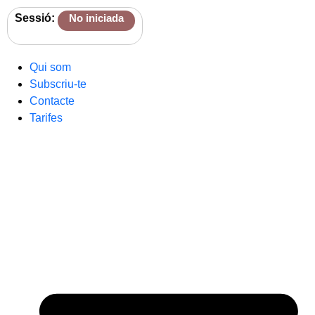
Sessió:
No iniciada
Qui som
Subscriu-te
Contacte
Tarifes