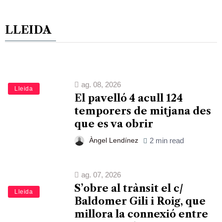
LLEIDA
ag. 08, 2026
Lleida
El pavelló 4 acull 124
temporers de mitjana des
que es va obrir
Àngel Lendínez
2 min read
ag. 07, 2026
S’obre al trànsit el c/
Lleida
Baldomer Gili i Roig, que
millora la connexió entre