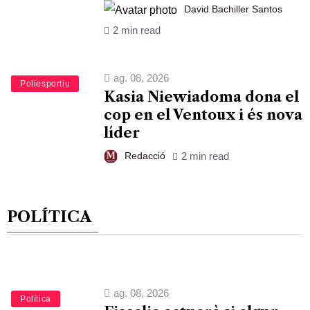
David Bachiller Santos
2 min read
ag. 08, 2026
Esports
Poliesportiu
Kasia Niewiadoma dona el
cop en el Ventoux i és nova
líder
Redacció
2 min read
POLÍTICA
ag. 08, 2026
Política