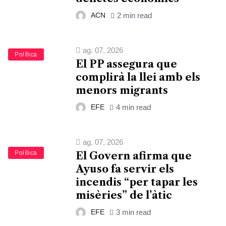
ACN
2 min read
ag. 07, 2026
Política
El PP assegura que
complirà la llei amb els
menors migrants
EFE
4 min read
ag. 07, 2026
Política
El Govern afirma que
Ayuso fa servir els
incendis “per tapar les
misèries” de l’àtic
EFE
3 min read