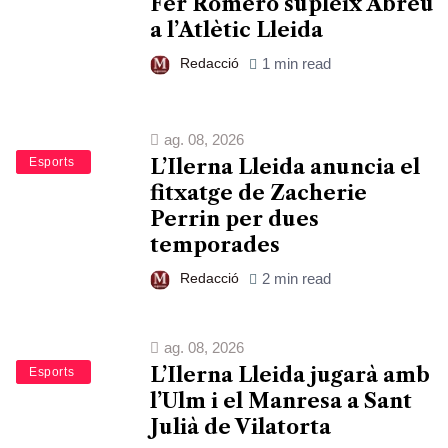
Fer Romero supleix Abreu
a l’Atlètic Lleida
Redacció
1 min read
ag. 08, 2026
Bàsquet
Esports
L’Ilerna Lleida anuncia el
fitxatge de Zacherie
Perrin per dues
temporades
Redacció
2 min read
ag. 08, 2026
L’Ilerna Lleida jugarà amb
Bàsquet
Esports
l’Ulm i el Manresa a Sant
Julià de Vilatorta