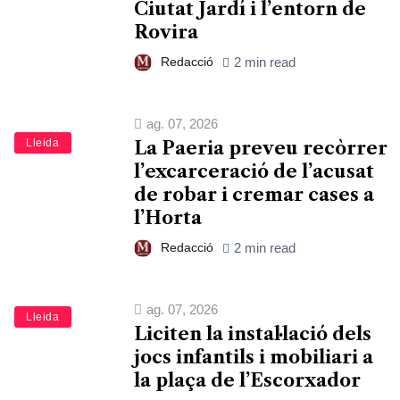
Ciutat Jardí i l’entorn de
Rovira
Redacció
2 min read
ag. 07, 2026
Lleida
La Paeria preveu recòrrer
l’excarceració de l’acusat
de robar i cremar cases a
l’Horta
Redacció
2 min read
ag. 07, 2026
Lleida
Liciten la instal·lació dels
jocs infantils i mobiliari a
la plaça de l’Escorxador