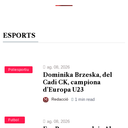
ESPORTS
ag. 08, 2026
Esports
Poliesportiu
Dominika Brzeska, del
Cadí CK, campiona
d’Europa U23
Redacció
1 min read
Esports
Futbol
ag. 08, 2026