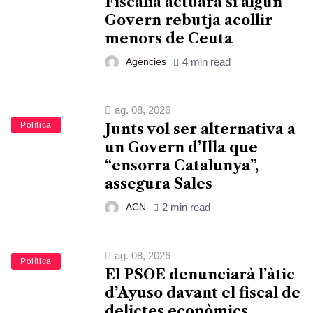
Fiscalia actuarà si algun
Govern rebutja acollir
menors de Ceuta
Agències
4 min read
ag. 08, 2026
Política
Junts vol ser alternativa a
un Govern d’Illa que
“ensorra Catalunya”,
assegura Sales
ACN
2 min read
ag. 08, 2026
Política
El PSOE denunciarà l’àtic
d’Ayuso davant el fiscal de
delictes econòmics