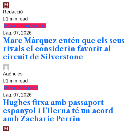
Redacció
1 min read
Esports
Poliesportiu
ag. 07, 2026
Marc Márquez entén que els seus
rivals el considerin favorit al
circuit de Silverstone
Agències
1 min read
Bàsquet
Esports
ag. 07, 2026
Hughes fitxa amb passaport
espanyol i l’Ilerna té un acord
amb Zacharie Perrin