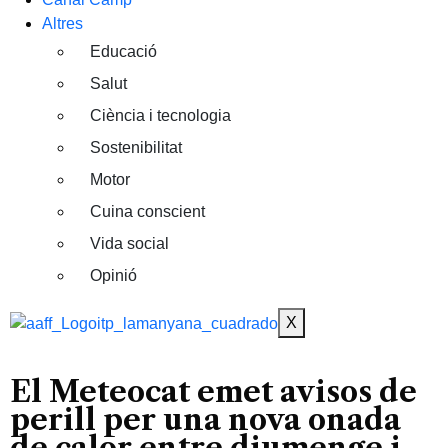
Altres
Educació
Salut
Ciència i tecnologia
Sostenibilitat
Motor
Cuina conscient
Vida social
Opinió
X
El Meteocat emet avisos de
perill per una nova onada
de calor entre diumenge i