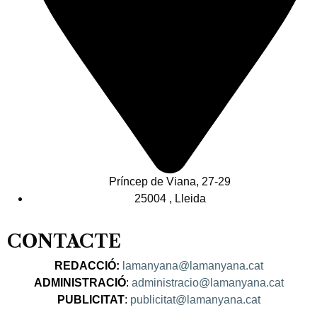
Príncep de Viana, 27-29
25004 , Lleida
CONTACTE
REDACCIÓ:
lamanyana@lamanyana.cat
ADMINISTRACIÓ
:
administracio@lamanyana.cat
PUBLICITAT
:
publicitat@lamanyana.cat