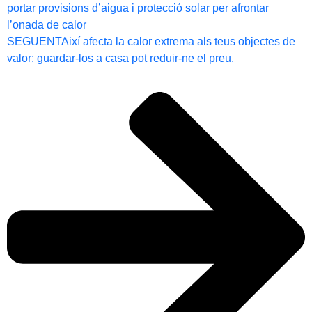
portar provisions d’aigua i protecció solar per afrontar
l’onada de calor
SEGUENT
Així afecta la calor extrema als teus objectes de
valor: guardar-los a casa pot reduir-ne el preu.