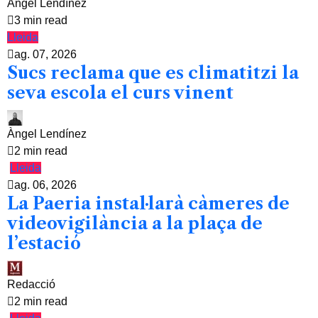
Àngel Lendínez
3 min read
Lleida
ag. 07, 2026
Sucs reclama que es climatitzi la
seva escola el curs vinent
Àngel Lendínez
2 min read
Lleida
ag. 06, 2026
La Paeria instal·larà càmeres de
videovigilància a la plaça de
l’estació
Redacció
2 min read