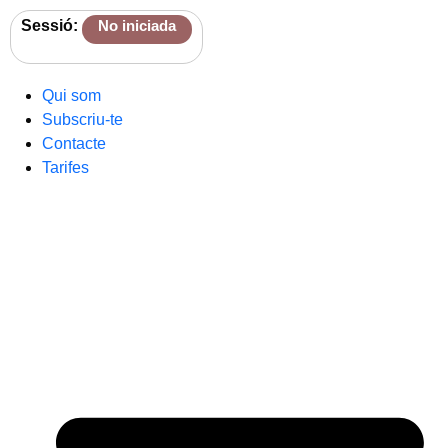
Sessió:
No iniciada
Qui som
Subscriu-te
Contacte
Tarifes