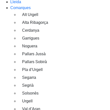
Lleida
Comarques
Alt Urgell
Alta Ribagorça
Cerdanya
Garrigues
Noguera
Pallars Jussà
Pallars Sobirà
Pla d’Urgell
Segarra
Segrià
Solsonès
Urgell
Val d’Aran