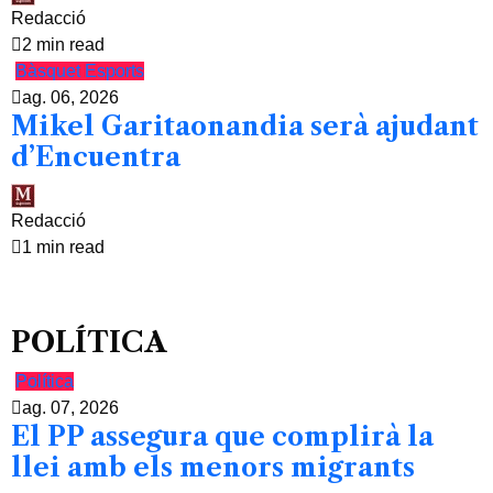
Redacció
2 min read
Bàsquet
Esports
ag. 06, 2026
Mikel Garitaonandia serà ajudant
d’Encuentra
Redacció
1 min read
POLÍTICA
Política
ag. 07, 2026
El PP assegura que complirà la
llei amb els menors migrants