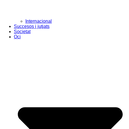
Internacional
Succesos i jutjats
Societat
Oci