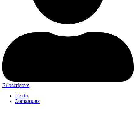
Subscriptors
Lleida
Comarques