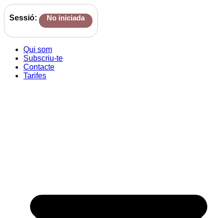
Sessió:
No iniciada
Qui som
Subscriu-te
Contacte
Tarifes