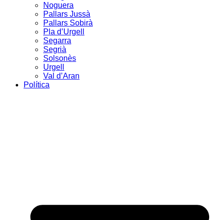
Noguera
Pallars Jussà
Pallars Sobirà
Pla d’Urgell
Segarra
Segrià
Solsonès
Urgell
Val d’Aran
Política