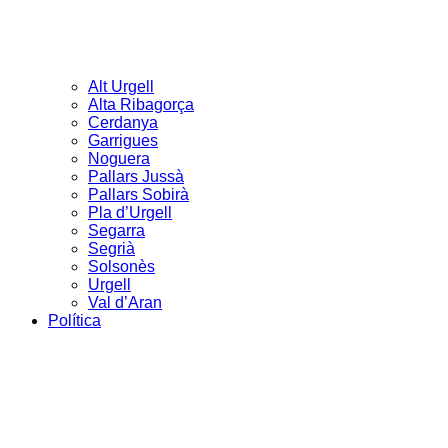
Alt Urgell
Alta Ribagorça
Cerdanya
Garrigues
Noguera
Pallars Jussà
Pallars Sobirà
Pla d’Urgell
Segarra
Segrià
Solsonès
Urgell
Val d’Aran
Política