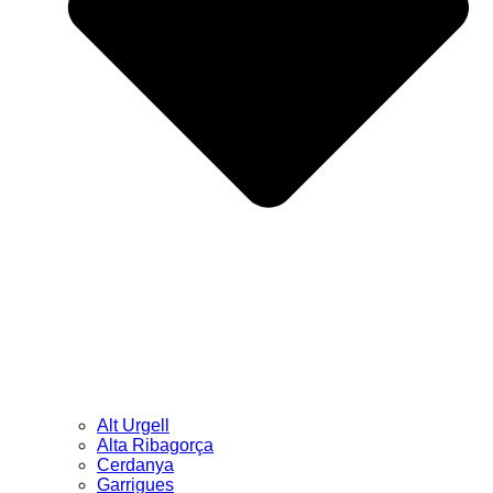
Alt Urgell
Alta Ribagorça
Cerdanya
Garrigues