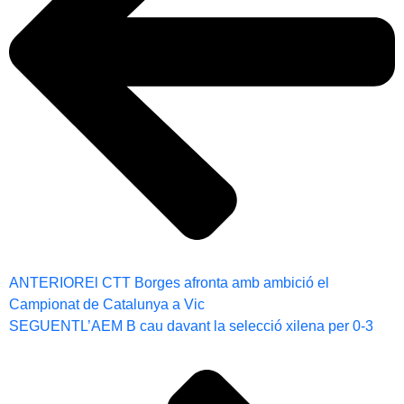
ANTERIOR
El CTT Borges afronta amb ambició el
Campionat de Catalunya a Vic
SEGUENT
L’AEM B cau davant la selecció xilena per 0-3