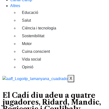
Altres
Educació
Salut
Ciència i tecnologia
Sostenibilitat
Motor
Cuina conscient
Vida social
Opinió
X
El Cadí diu adeu a quatre
jugadores, Ridard, Mandic,
Bogicevic i Coulibaly