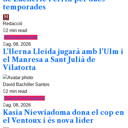
temporades
Redacció
2 min read
Bàsquet
Esports
ag. 08, 2026
L’Ilerna Lleida jugarà amb l’Ulm i
el Manresa a Sant Julià de
Vilatorta
David Bachiller Santos
2 min read
Esports
Poliesportiu
ag. 08, 2026
Kasia Niewiadoma dona el cop en
el Ventoux i és nova líder