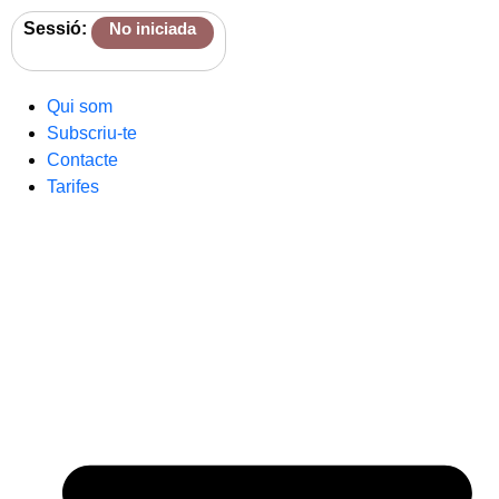
Sessió:
No iniciada
Qui som
Subscriu-te
Contacte
Tarifes