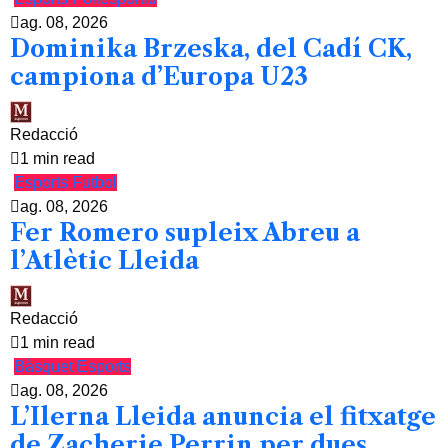
ag. 08, 2026
Dominika Brzeska, del Cadí CK,
campiona d’Europa U23
Redacció
1 min read
Esports
Futbol
ag. 08, 2026
Fer Romero supleix Abreu a
l’Atlètic Lleida
Redacció
1 min read
Bàsquet
Esports
ag. 08, 2026
L’Ilerna Lleida anuncia el fitxatge
de Zacherie Perrin per dues