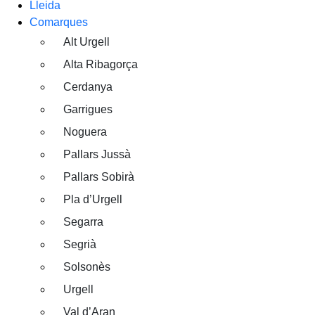
Lleida
Comarques
Alt Urgell
Alta Ribagorça
Cerdanya
Garrigues
Noguera
Pallars Jussà
Pallars Sobirà
Pla d’Urgell
Segarra
Segrià
Solsonès
Urgell
Val d’Aran