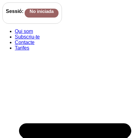
Sessió:
No iniciada
Qui som
Subscriu-te
Contacte
Tarifes