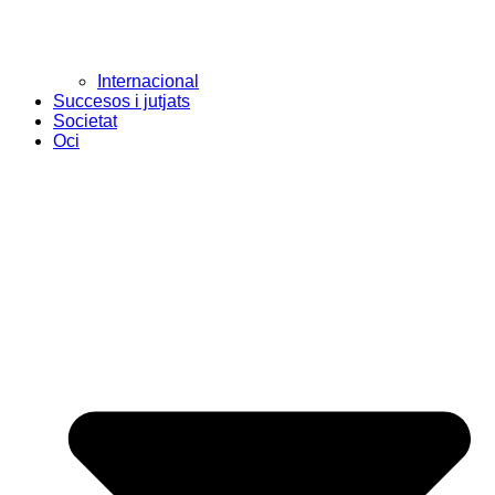
Internacional
Succesos i jutjats
Societat
Oci