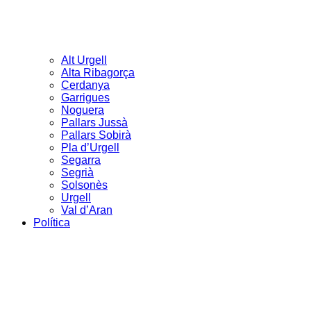
Alt Urgell
Alta Ribagorça
Cerdanya
Garrigues
Noguera
Pallars Jussà
Pallars Sobirà
Pla d’Urgell
Segarra
Segrià
Solsonès
Urgell
Val d’Aran
Política