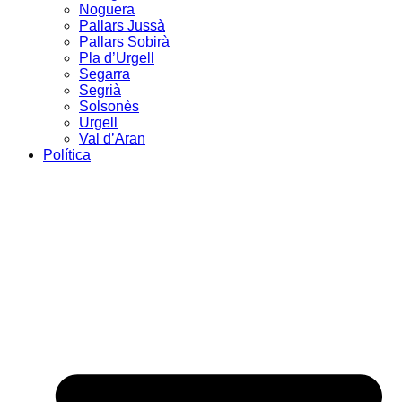
Noguera
Pallars Jussà
Pallars Sobirà
Pla d’Urgell
Segarra
Segrià
Solsonès
Urgell
Val d’Aran
Política