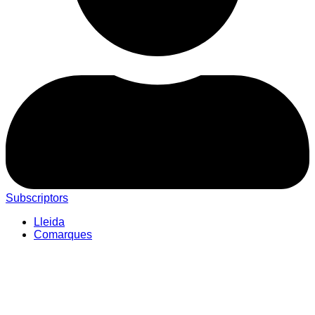
Subscriptors
Lleida
Comarques