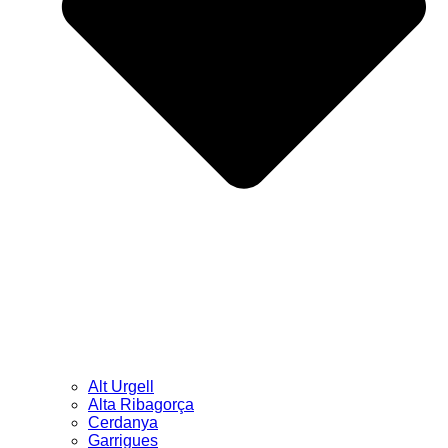
Alt Urgell
Alta Ribagorça
Cerdanya
Garrigues