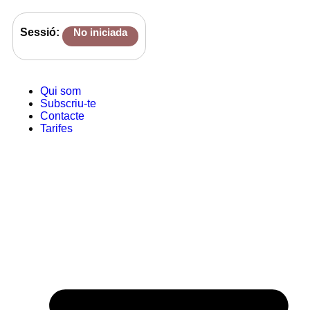
Sessió:
No iniciada
Qui som
Subscriu-te
Contacte
Tarifes