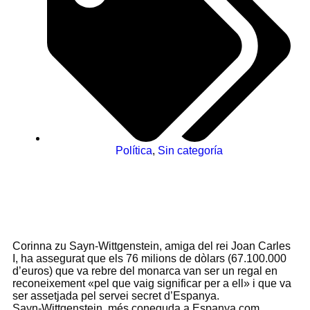
Política
,
Sin categoría
Corinna zu Sayn-Wittgenstein, amiga del rei Joan Carles
I, ha assegurat que els 76 milions de dòlars (67.100.000
d’euros) que va rebre del monarca van ser un regal en
reconeixement «pel que vaig significar per a ell» i que va
ser assetjada pel servei secret d’Espanya.
Sayn-Wittgenstein, més coneguda a Espanya com