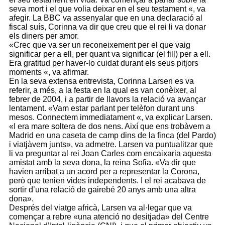
seva mort i el que volia deixar en el seu testament «, va
afegir. La BBC va assenyalar que en una declaració al
fiscal suís, Corinna va dir que creu que el rei li va donar
els diners per amor.
«Crec que va ser un reconeixement per el que vaig
significar per a ell, per quant va significar (el fill) per a ell.
Era gratitud per haver-lo cuidat durant els seus pitjors
moments «, va afirmar.
En la seva extensa entrevista, Corinna Larsen es va
referir, a més, a la festa en la qual es van conèixer, al
febrer de 2004, i a partir de llavors la relació va avançar
lentament. «Vam estar parlant per telèfon durant uns
mesos. Connectem immediatament «, va explicar Larsen.
«I era mare soltera de dos nens. Així que ens trobàvem a
Madrid en una caseta de camp dins de la finca (del Pardo)
i viatjàvem junts», va admetre. Larsen va puntualitzar que
li va preguntar al rei Joan Carles com encaixaria aquesta
amistat amb la seva dona, la reina Sofia. «Va dir que
havien arribat a un acord per a representar la Corona,
però que tenien vides independents. I el rei acabava de
sortir d’una relació de gairebé 20 anys amb una altra
dona».
Després del viatge africà, Larsen va al·legar que va
començar a rebre «una atenció no desitjada» del Centre