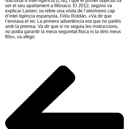
Nacional d’Intel·ligència (CNI), i que el primer objectiu va
ser el seu apartament a Mònaco. El 2012, segons va
explicar Larsen, va rebre una visita de l’aleshores cap
d’intel·ligència espanyola, Félix Roldán. «Va dir que
l’enviava el rei. La primera advertència era que no parlés
amb la premsa. Va dir que si no seguia les instruccions,
no podia garantir la meva seguretat física ni la dels meus
fills», va afegir.