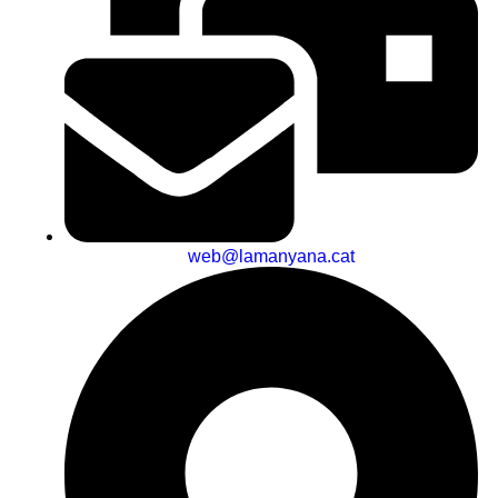
web@lamanyana.cat