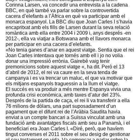
Corinna Larsen, va concedir una entrevista a la cadena
BBC, en què també va parlar sobre la controvertida
cacera d’elefants a l’Àfrica en què va participar amb el
monarca espanyol. La BBC diu que Joan Carles I s’havia
encapritxat amb els fills de Larsen durant la seva relació
romàntica amb ella entre 2004 i 2009 i, anys després -en
2012-, ella va viatjar a Botswana amb el llavors monarca
per participar en una cacera d’elefants.
«No tenia ganes d’anar en aquest viatge. Sentia que el rei
Joan Carles intentava que tornés amb ell i jo no volia
donar una impressió errònia. Gairebé vaig tenir
premonicions sobre aquest viatge «, ha dit. Però el 13
d’abril de 2012, el rei va caure en la seva tenda de
campanya i es va trencar un maluc, el que va motivar que
els mitjans espanyols traguessin a la llum el viatge.
El succés es va produir a més mentre Espanya vivia una
profunda crisi econòmica, amb taxes d’atur del 23%.
Després de la partida de caça, el rei li va transferir a ella
76 milions de dòlars, una part suposadament d’un
pagament que el difunt rei de l’Aràbia Saudita havia
enviat a un compte bancari a Suïssa vinculat amb una
fundació amb avantatges fiscals amb seu a Panamà, i el
beneficiari era Joan Carles I. «Diré, però, que havíem
tingut converses el 2011 sobre el seu desig de gestionar
el seu testament en vida. Va començar a parlar sobre la