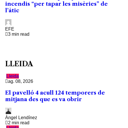
incendis “per tapar les misèries” de
l’àtic
EFE
3 min read
LLEIDA
Lleida
ag. 08, 2026
El pavelló 4 acull 124 temporers de
mitjana des que es va obrir
Àngel Lendínez
2 min read
Lleida