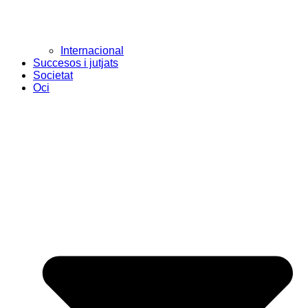
Internacional
Succesos i jutjats
Societat
Oci