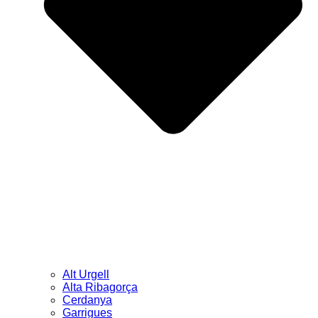
Alt Urgell
Alta Ribagorça
Cerdanya
Garrigues