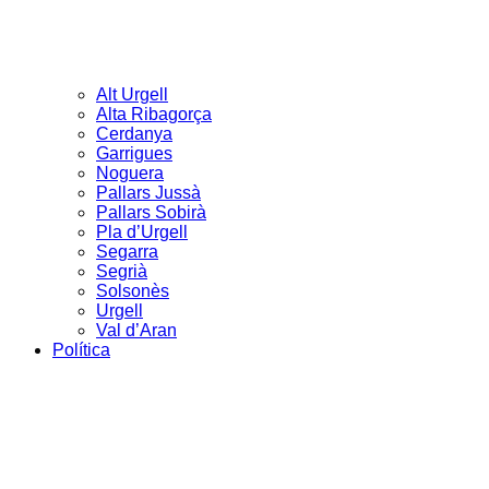
Alt Urgell
Alta Ribagorça
Cerdanya
Garrigues
Noguera
Pallars Jussà
Pallars Sobirà
Pla d’Urgell
Segarra
Segrià
Solsonès
Urgell
Val d’Aran
Política