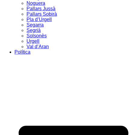
Noguera
Pallars Jussà
Pallars Sobirà
Pla d’Urgell
Segarra
Segrià
Solsonès
Urgell
Val d’Aran
Política