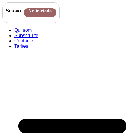
Sessió:
No iniciada
Qui som
Subscriu-te
Contacte
Tarifes