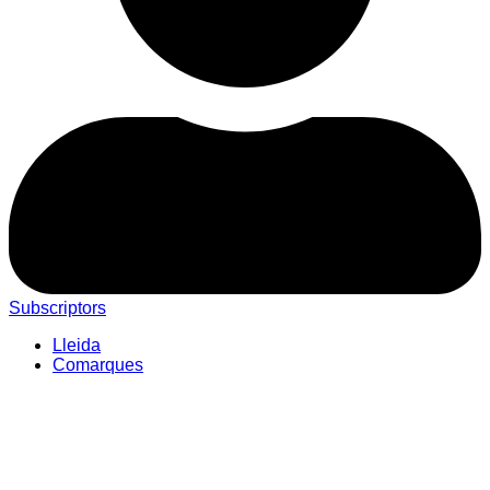
Subscriptors
Lleida
Comarques