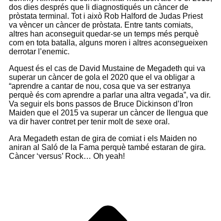
dos dies després que li diagnostiqués un càncer de
pròstata terminal. Tot i això Rob Halford de Judas Priest
va vèncer un càncer de pròstata. Entre tants comiats,
altres han aconseguit quedar-se un temps més perquè
com en tota batalla, alguns moren i altres aconsegueixen
derrotar l’enemic.
Aquest és el cas de David Mustaine de Megadeth qui va
superar un càncer de gola el 2020 que el va obligar a
“aprendre a cantar de nou, cosa que va ser estranya
perquè és com aprendre a parlar una altra vegada”, va dir.
Va seguir els bons passos de Bruce Dickinson d’Iron
Maiden que el 2015 va superar un càncer de llengua que
va dir haver contret per tenir molt de sexe oral.
Ara Megadeth estan de gira de comiat i els Maiden no
aniran al Saló de la Fama perquè també estaran de gira.
Càncer ‘versus’ Rock… Oh yeah!