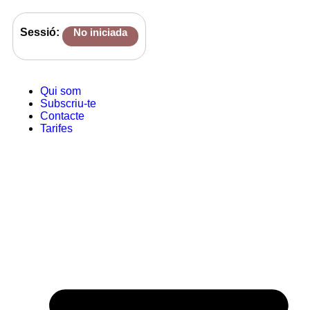
Sessió:
No iniciada
Qui som
Subscriu-te
Contacte
Tarifes