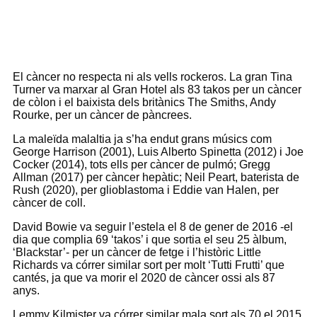
El càncer no respecta ni als vells rockeros. La gran Tina
Turner va marxar al Gran Hotel als 83 takos per un càncer
de còlon i el baixista dels britànics The Smiths, Andy
Rourke, per un càncer de pàncrees.
La maleïda malaltia ja s’ha endut grans músics com
George Harrison (2001), Luis Alberto Spinetta (2012) i Joe
Cocker (2014), tots ells per càncer de pulmó; Gregg
Allman (2017) per càncer hepàtic; Neil Peart, baterista de
Rush (2020), per glioblastoma i Eddie van Halen, per
càncer de coll.
David Bowie va seguir l’estela el 8 de gener de 2016 -el
dia que complia 69 ‘takos’ i que sortia el seu 25 àlbum,
‘Blackstar’- per un càncer de fetge i l’històric Little
Richards va córrer similar sort per molt ‘Tutti Frutti’ que
cantés, ja que va morir el 2020 de càncer ossi als 87
anys.
Lemmy Kilmister va córrer similar mala sort als 70 el 2015,