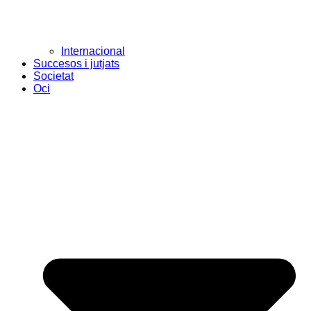
Internacional
Succesos i jutjats
Societat
Oci