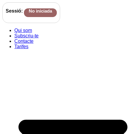
Sessió:
No iniciada
Qui som
Subscriu-te
Contacte
Tarifes