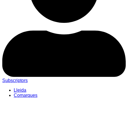
Subscriptors
Lleida
Comarques