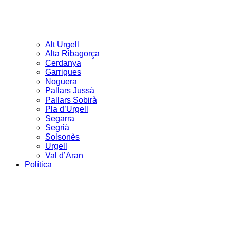
Alt Urgell
Alta Ribagorça
Cerdanya
Garrigues
Noguera
Pallars Jussà
Pallars Sobirà
Pla d’Urgell
Segarra
Segrià
Solsonès
Urgell
Val d’Aran
Política