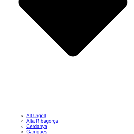
Alt Urgell
Alta Ribagorça
Cerdanya
Garrigues