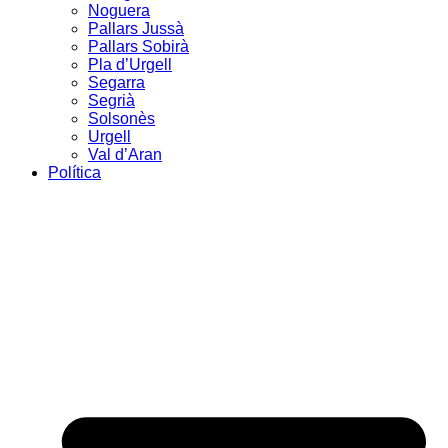
Noguera
Pallars Jussà
Pallars Sobirà
Pla d’Urgell
Segarra
Segrià
Solsonès
Urgell
Val d’Aran
Política