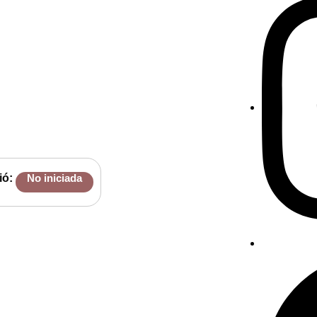
ió:
No iniciada