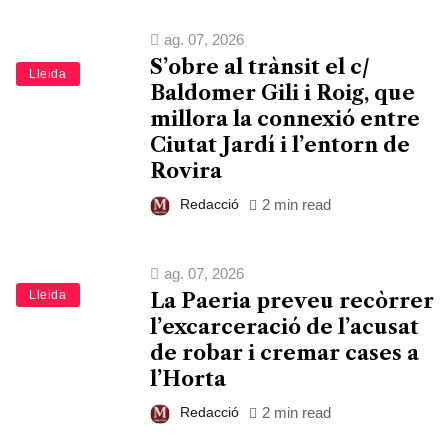
ag. 07, 2026
S’obre al trànsit el c/
Lleida
Baldomer Gili i Roig, que
millora la connexió entre
Ciutat Jardí i l’entorn de
Rovira
Redacció
2 min read
ag. 07, 2026
Lleida
La Paeria preveu recòrrer
l’excarceració de l’acusat
de robar i cremar cases a
l’Horta
Redacció
2 min read