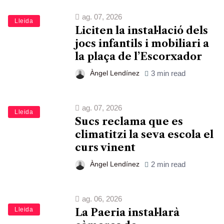
ag. 07, 2026
Lleida
Liciten la instal·lació dels
jocs infantils i mobiliari a
la plaça de l’Escorxador
Àngel Lendínez
3 min read
ag. 07, 2026
Lleida
Sucs reclama que es
climatitzi la seva escola el
curs vinent
Àngel Lendínez
2 min read
ag. 06, 2026
Lleida
La Paeria instal·larà