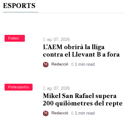
ESPORTS
Esports
Futbol
ag. 07, 2026
L’AEM obrirà la lliga
contra el Llevant B a fora
Redacció
1 min read
Esports
Poliesportiu
ag. 07, 2026
Mikel San Rafael supera
200 quilòmetres del repte
Redacció
1 min read