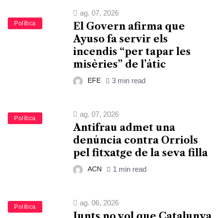
ag. 07, 2026
Política
El Govern afirma que
Ayuso fa servir els
incendis “per tapar les
misèries” de l’àtic
EFE
3 min read
ag. 07, 2026
Política
Antifrau admet una
denúncia contra Orriols
pel fitxatge de la seva filla
ACN
1 min read
ag. 06, 2026
Política
Junts no vol que Catalunya