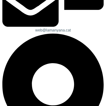
web@lamanyana.cat