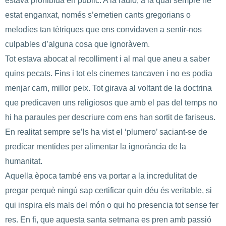
estava prohibida en públic. A la ràdio, a la qual sempre he
estat enganxat, només s’emetien cants gregorians o
melodies tan tètriques que ens convidaven a sentir-nos
culpables d’alguna cosa que ignoràvem.
Tot estava abocat al recolliment i al mal que aneu a saber
quins pecats. Fins i tot els cinemes tancaven i no es podia
menjar carn, millor peix. Tot girava al voltant de la doctrina
que predicaven uns religiosos que amb el pas del temps no
hi ha paraules per descriure com ens han sortit de fariseus.
En realitat sempre se’ls ha vist el ‘plumero’ saciant-se de
predicar mentides per alimentar la ignorància de la
humanitat.
Aquella època també ens va portar a la incredulitat de
pregar perquè ningú sap certificar quin déu és veritable, si
qui inspira els mals del món o qui ho presencia tot sense fer
res. En fi, que aquesta santa setmana es pren amb passió