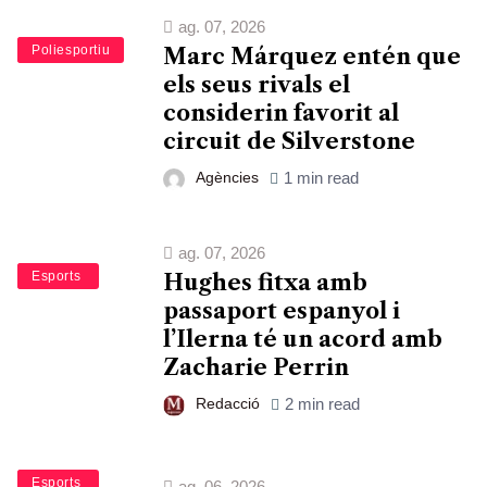
ag. 07, 2026
Esports
Poliesportiu
Marc Márquez entén que
els seus rivals el
considerin favorit al
circuit de Silverstone
Agències
1 min read
ag. 07, 2026
Bàsquet
Esports
Hughes fitxa amb
passaport espanyol i
l’Ilerna té un acord amb
Zacharie Perrin
Redacció
2 min read
Bàsquet
Esports
ag. 06, 2026