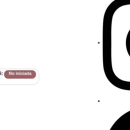
ó:
No iniciada