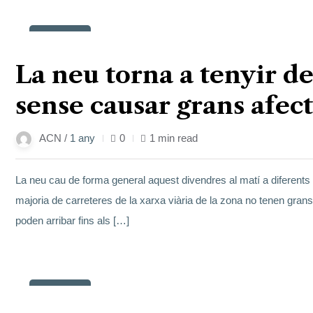
14
març
La neu torna a tenyir de
sense causar grans afect
ACN /
1 any
0
1 min read
La neu cau de forma general aquest divendres al matí a diferents pu
majoria de carreteres de la xarxa viària de la zona no tenen gran
poden arribar fins als […]
14
març