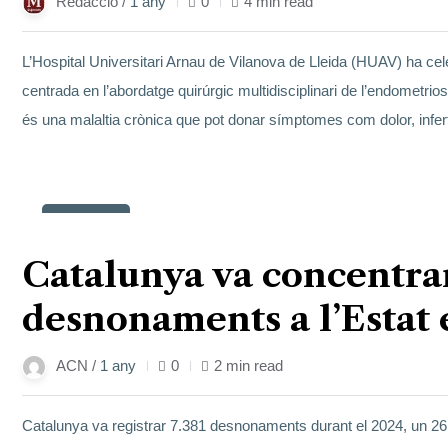
Redacció /
1 any
0
4 min read
L’Hospital Universitari Arnau de Vilanova de Lleida (HUAV) ha cel
centrada en l’abordatge quirúrgic multidisciplinari de l’endometriosi
és una malaltia crònica que pot donar símptomes com dolor, inferti
14
març
Catalunya va concentra
desnonaments a l’Estat 
ACN /
1 any
0
2 min read
Catalunya va registrar 7.381 desnonaments durant el 2024, un 26,8