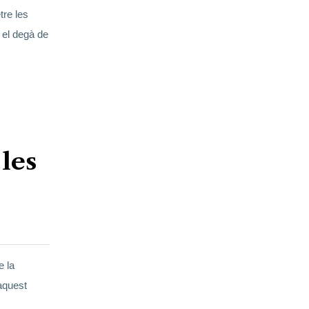
tre les
 el degà de
 les
e la
 aquest