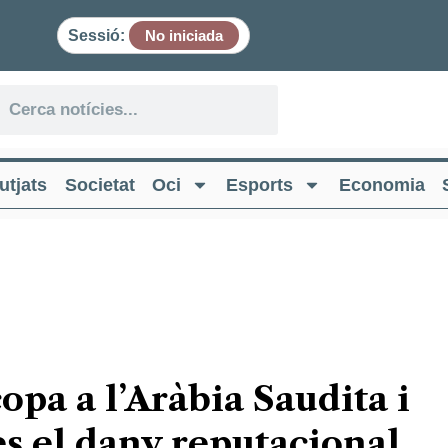
Sessió:
No iniciada
utjats
Societat
Oci
Esports
Economia
opa a l’Aràbia Saudita i
s el dany reputacional