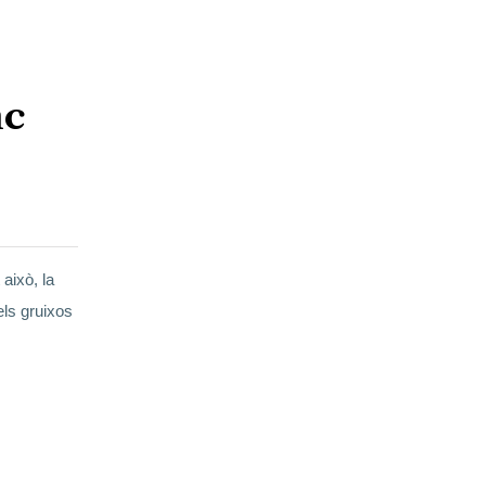
nc
això, la
els gruixos