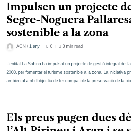
Impulsen un projecte de
Segre-Noguera Pallares
sostenible a la zona
ACN /
1 any
0
3 min read
L’entitat La Sabina ha impulsat un projecte de gestió integral de l
2000, per fomentar el turisme sostenible a la zona. La iniciativa 
ambiental amb l’objectiu de fer compatible la preservació de la bio
14
Els preus pugen dues dè
març
l’Alt Pirineu i Aran i se 