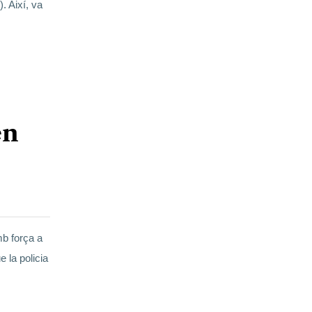
. Així, va
en
b força a
 la policia