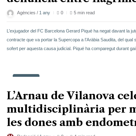
Agències /
1 any
0
5 min read
L’exjugador del FC Barcelona Gerard Piqué ha negat davant la jut
contracte que va portar la Supercopa a l’Aràbia Saudita, del qual 
sofert per aquesta causa judicial. Piqué ha comparegut durant ga
14
març
L’Arnau de Vilanova cel
multidisciplinària per m
les dones amb endometr