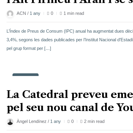
ACN /
1 any
0
1 min read
L’Índex de Preus de Consum (IPC) anual ha augmentat dues dècimes 
3,4%, segons les dades publicades per l’Institut Nacional d’Estad
pel grup format per […]
14
març
La Catedral preveu emet
pel seu nou canal de Y
Àngel Lendínez /
1 any
0
2 min read