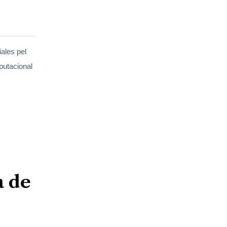
ales pel
eputacional
a de