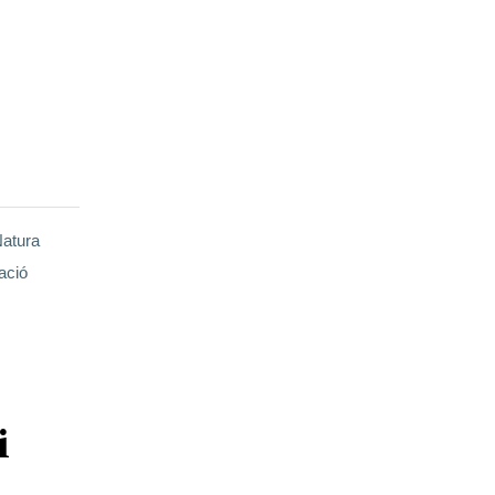
Natura
ació
i