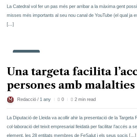
La Catedral vol fer un pas més per arribar a la màxima gent possib
misses més importants al seu nou canal de YouTube (el qual ja es
[…]
14
març
Una targeta facilita l’ac
persones amb malalties
Redacció /
1 any
0
2 min read
La Diputació de Lleida va acollir ahir la presentació de la Targeta
col·laboració del teixit empresarial lleidatà per facilitar l’accés 
element, les 28 entitats membres de FeSalut i els seus socis […]