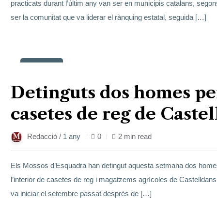
practicats durant l’últim any van ser en municipis catalans, sego
ser la comunitat que va liderar el rànquing estatal, seguida […]
14
març
Detinguts dos homes per
casetes de reg de Caste
Redacció /
1 any
0
2 min read
Els Mossos d’Esquadra han detingut aquesta setmana dos homes,
l’interior de casetes de reg i magatzems agrícoles de Castelldans,
va iniciar el setembre passat després de […]