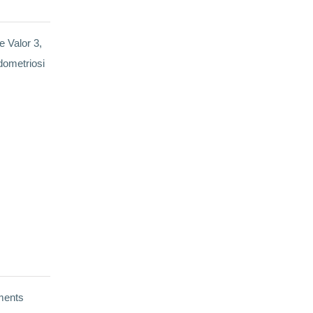
e Valor 3,
ndometriosi
aments