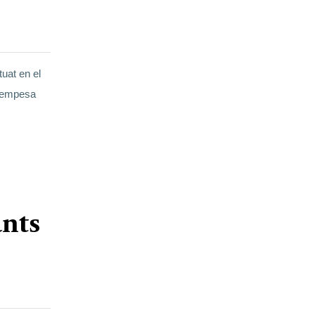
uat en el
t empesa
ants