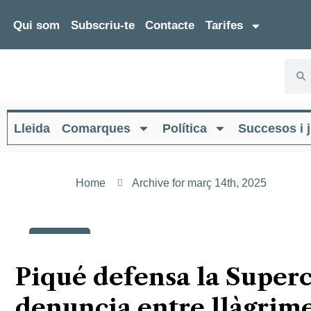
Qui som
Subscriu-te
Contacte
Tarifes
Lleida
Comarques
Política
Succesos i j
Home
Archive for març 14th, 2025
14
març
Piqué defensa la Superc
denuncia entre llàgrime