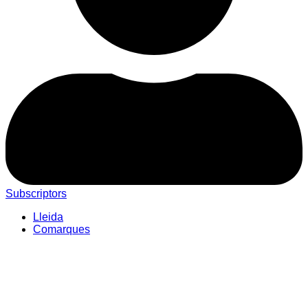
Subscriptors
Lleida
Comarques