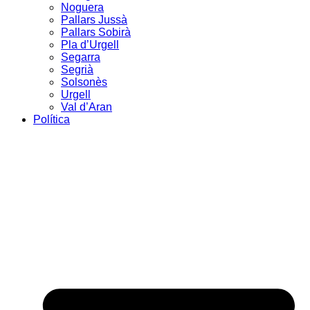
Noguera
Pallars Jussà
Pallars Sobirà
Pla d’Urgell
Segarra
Segrià
Solsonès
Urgell
Val d’Aran
Política