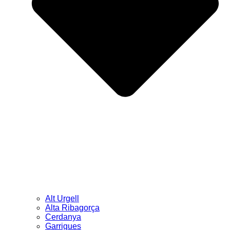
Alt Urgell
Alta Ribagorça
Cerdanya
Garrigues