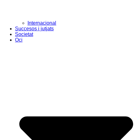
Internacional
Succesos i jutjats
Societat
Oci