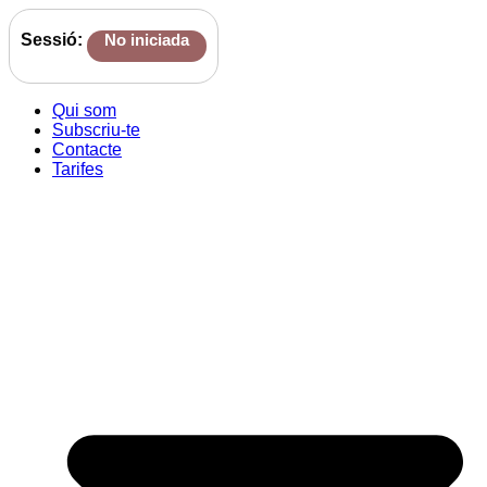
Sessió:
No iniciada
Qui som
Subscriu-te
Contacte
Tarifes