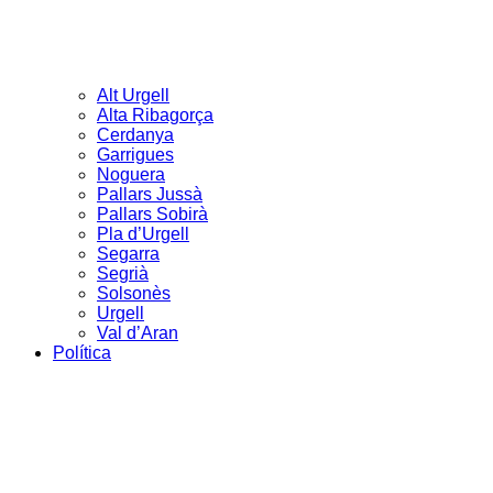
Alt Urgell
Alta Ribagorça
Cerdanya
Garrigues
Noguera
Pallars Jussà
Pallars Sobirà
Pla d’Urgell
Segarra
Segrià
Solsonès
Urgell
Val d’Aran
Política