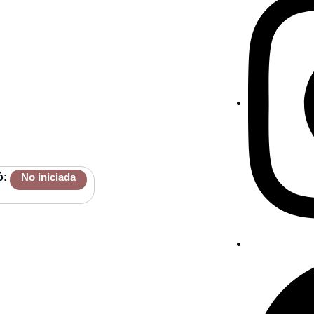
ó:
No iniciada