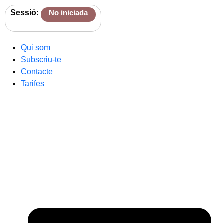
Sessió:
No iniciada
Qui som
Subscriu-te
Contacte
Tarifes