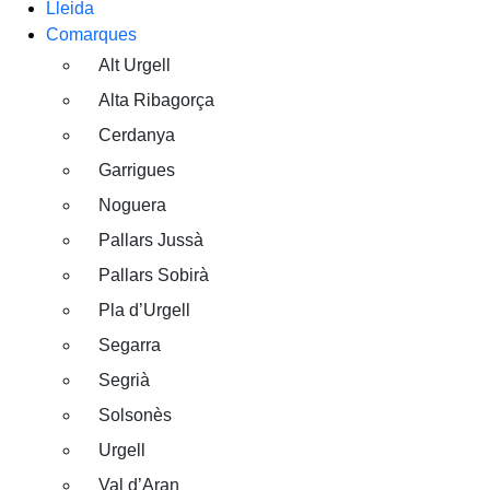
Lleida
Comarques
Alt Urgell
Alta Ribagorça
Cerdanya
Garrigues
Noguera
Pallars Jussà
Pallars Sobirà
Pla d’Urgell
Segarra
Segrià
Solsonès
Urgell
Val d’Aran