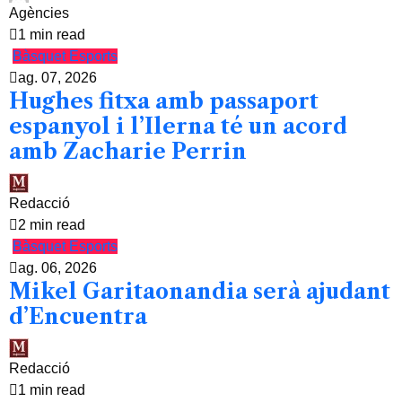
Agències
1 min read
Bàsquet
Esports
ag. 07, 2026
Hughes fitxa amb passaport
espanyol i l’Ilerna té un acord
amb Zacharie Perrin
Redacció
2 min read
Bàsquet
Esports
ag. 06, 2026
Mikel Garitaonandia serà ajudant
d’Encuentra
Redacció
1 min read