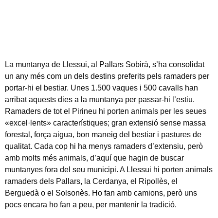
La muntanya de Llessui, al Pallars Sobirà, s’ha consolidat
un any més com un dels destins preferits pels ramaders per
portar-hi el bestiar. Unes 1.500 vaques i 500 cavalls han
arribat aquests dies a la muntanya per passar-hi l’estiu.
Ramaders de tot el Pirineu hi porten animals per les seues
«excel·lents» característiques; gran extensió sense massa
forestal, força aigua, bon maneig del bestiar i pastures de
qualitat. Cada cop hi ha menys ramaders d’extensiu, però
amb molts més animals, d’aquí que hagin de buscar
muntanyes fora del seu municipi. A Llessui hi porten animals
ramaders dels Pallars, la Cerdanya, el Ripollès, el
Berguedà o el Solsonès. Ho fan amb camions, però uns
pocs encara ho fan a peu, per mantenir la tradició.