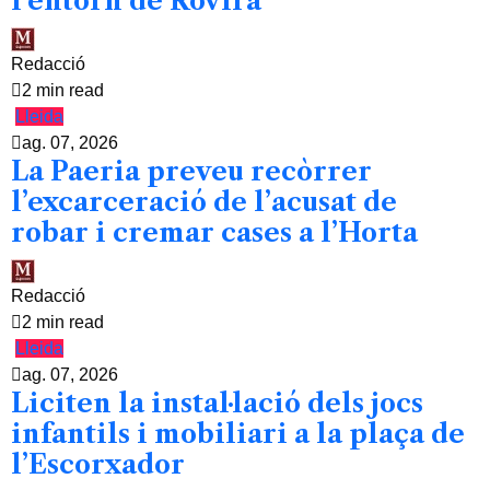
l’entorn de Rovira
Redacció
2 min read
Lleida
ag. 07, 2026
La Paeria preveu recòrrer
l’excarceració de l’acusat de
robar i cremar cases a l’Horta
Redacció
2 min read
Lleida
ag. 07, 2026
Liciten la instal·lació dels jocs
infantils i mobiliari a la plaça de
l’Escorxador