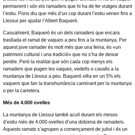
permanent i són els ramaders que hi ha de fer viatges durant
l’estiu. Pons diu que més d’un cop durant l’estiu venen fins a
Llessui per ajudar l’Albert Baquerò.
Casualment, Baqueró és un dels ramaders que encara
trasllada el ramat de vaques a peu fins a la muntanya. Per
aquest jove ramader és molt més que una feina, és «un
patrimoni cultural i una tradició» que no s’ha de deixar
perdre. Però la realitat que són cada cop menys els
ramaders que pugen les vaques, vedells o cavalls a la
muntanya de Llessui a peu. Baqueró xifra en un 5% els
vaquers que fan la transhumància caminant per la muntanya
o per la carretera.
Més de 4.000 ovelles
La muntanya de Llessui també acull durant els mesos
d’estiu més de 4.000 ovelles d’una dotzena de ramaders.
Aquests ramats s’agrupen a començament de juliol i és un