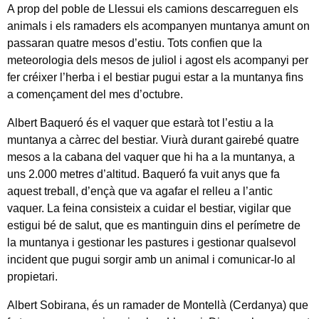
A prop del poble de Llessui els camions descarreguen els
animals i els ramaders els acompanyen muntanya amunt on
passaran quatre mesos d’estiu. Tots confien que la
meteorologia dels mesos de juliol i agost els acompanyi per
fer créixer l’herba i el bestiar pugui estar a la muntanya fins
a començament del mes d’octubre.
Albert Baqueró és el vaquer que estarà tot l’estiu a la
muntanya a càrrec del bestiar. Viurà durant gairebé quatre
mesos a la cabana del vaquer que hi ha a la muntanya, a
uns 2.000 metres d’altitud. Baqueró fa vuit anys que fa
aquest treball, d’ençà que va agafar el relleu a l’antic
vaquer. La feina consisteix a cuidar el bestiar, vigilar que
estigui bé de salut, que es mantinguin dins el perímetre de
la muntanya i gestionar les pastures i gestionar qualsevol
incident que pugui sorgir amb un animal i comunicar-lo al
propietari.
Albert Sobirana, és un ramader de Montellà (Cerdanya) que