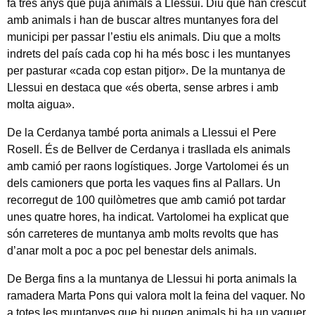
fa tres anys que puja animals a Llessui. Diu que han crescut
amb animals i han de buscar altres muntanyes fora del
municipi per passar l’estiu els animals. Diu que a molts
indrets del país cada cop hi ha més bosc i les muntanyes
per pasturar «cada cop estan pitjor». De la muntanya de
Llessui en destaca que «és oberta, sense arbres i amb
molta aigua».
De la Cerdanya també porta animals a Llessui el Pere
Rosell. És de Bellver de Cerdanya i trasllada els animals
amb camió per raons logístiques. Jorge Vartolomei és un
dels camioners que porta les vaques fins al Pallars. Un
recorregut de 100 quilòmetres que amb camió pot tardar
unes quatre hores, ha indicat. Vartolomei ha explicat que
són carreteres de muntanya amb molts revolts que has
d’anar molt a poc a poc pel benestar dels animals.
De Berga fins a la muntanya de Llessui hi porta animals la
ramadera Marta Pons qui valora molt la feina del vaquer. No
a totes les muntanyes que hi pugen animals hi ha un vaquer