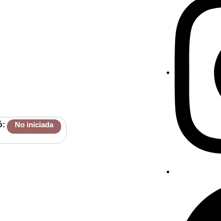
ó:
No iniciada