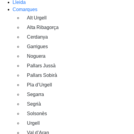
Lleida
Comarques
Alt Urgell
Alta Ribagorça
Cerdanya
Garrigues
Noguera
Pallars Jussà
Pallars Sobirà
Pla d’Urgell
Segarra
Segrià
Solsonès
Urgell
Val d’Aran