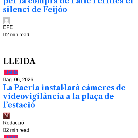
per la compra de l’àtic i critica el
silenci de Feijóo
EFE
2 min read
LLEIDA
Lleida
ag. 06, 2026
La Paeria instal·larà càmeres de
videovigilància a la plaça de
l’estació
Redacció
2 min read
Lleida