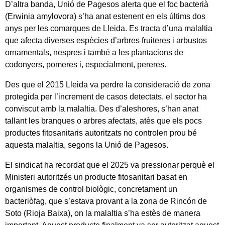
D’altra banda, Unió de Pagesos alerta que el foc bacterià
(Erwinia amylovora) s’ha anat estenent en els últims dos
anys per les comarques de Lleida. Es tracta d’una malaltia
que afecta diverses espècies d’arbres fruiteres i arbustos
ornamentals, nespres i també a les plantacions de
codonyers, pomeres i, especialment, pereres.
Des que el 2015 Lleida va perdre la consideració de zona
protegida per l’increment de casos detectats, el sector ha
conviscut amb la malaltia. Des d’aleshores, s’han anat
tallant les branques o arbres afectats, atès que els pocs
productes fitosanitaris autoritzats no controlen prou bé
aquesta malaltia, segons la Unió de Pagesos.
El sindicat ha recordat que el 2025 va pressionar perquè el
Ministeri autoritzés un producte fitosanitari basat en
organismes de control biològic, concretament un
bacteriòfag, que s’estava provant a la zona de Rincón de
Soto (Rioja Baixa), on la malaltia s’ha estès de manera