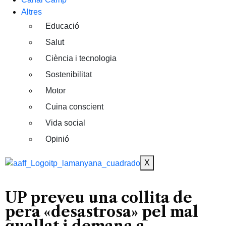
Altres
Educació
Salut
Ciència i tecnologia
Sostenibilitat
Motor
Cuina conscient
Vida social
Opinió
X
UP preveu una collita de
pera «desastrosa» pel mal
quallat i demana a