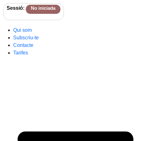
Sessió:
No iniciada
Qui som
Subscriu-te
Contacte
Tarifes