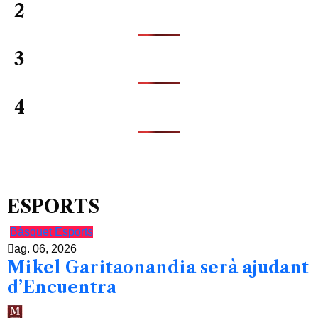
2
3
4
ESPORTS
Bàsquet
Esports
ag. 06, 2026
Mikel Garitaonandia serà ajudant
d’Encuentra