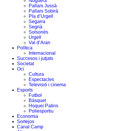
Noguera
Pallars Jussà
Pallars Sobirà
Pla d’Urgell
Segarra
Segrià
Solsonès
Urgell
Val d’Aran
Política
Internacional
Succesos i jutjats
Societat
Oci
Cultura
Espectacles
Televisió i cinema
Esports
Futbol
Bàsquet
Hoquei Patins
Poliesportiu
Economia
Sortejos
Canal Camp