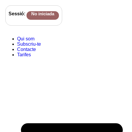
Sessió:
No iniciada
Qui som
Subscriu-te
Contacte
Tarifes