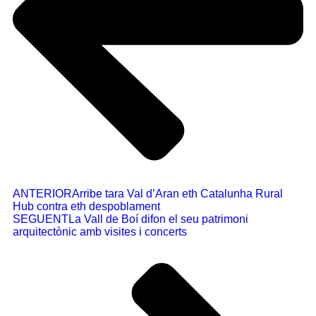
ANTERIOR
Arribe tara Val d’Aran eth Catalunha Rural
Hub contra eth despoblament
SEGUENT
La Vall de Boí difon el seu patrimoni
arquitectònic amb visites i concerts