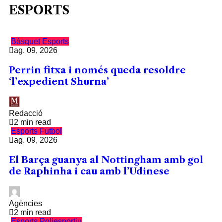
ESPORTS
Bàsquet
Esports
ag. 09, 2026
Perrin fitxa i només queda resoldre
‘l’expedient Shurna’
Redacció
2 min read
Esports
Futbol
ag. 09, 2026
El Barça guanya al Nottingham amb gol
de Raphinha i cau amb l’Udinese
Agències
2 min read
Esports
Poliesportiu