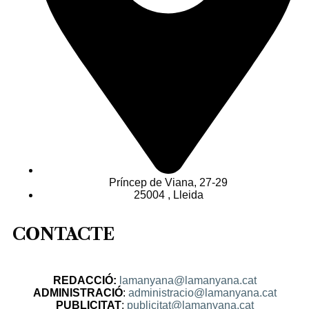
Príncep de Viana, 27-29
25004 , Lleida
CONTACTE
REDACCIÓ:
lamanyana@lamanyana.cat
ADMINISTRACIÓ
:
administracio@lamanyana.cat
PUBLICITAT
:
publicitat@lamanyana.cat