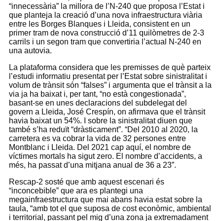
“innecessària” la millora de l’N-240 que proposa l’Estat i
que planteja la creació d’una nova infraestructura viària
entre les Borges Blanques i Lleida, consistent en un
primer tram de nova construcció d’11 quilòmetres de 2-3
carrils i un segon tram que convertiria l’actual N-240 en
una autovia.
La plataforma considera que les premisses de què parteix
l’estudi informatiu presentat per l’Estat sobre sinistralitat i
volum de trànsit són “falses” i argumenta que el trànsit a la
via ja ha baixat i, per tant, “no està congestionada”,
basant-se en unes declaracions del subdelegat del
govern a Lleida, José Crespín, on afirmava que el trànsit
havia baixat un 54%. I sobre la sinistralitat diuen que
també s’ha reduït “dràsticament”. “Del 2010 al 2020, la
carretera es va cobrar la vida de 32 persones entre
Montblanc i Lleida. Del 2021 cap aquí, el nombre de
víctimes mortals ha sigut zero. El nombre d’accidents, a
més, ha passat d’una mitjana anual de 36 a 23”.
Rescap-2 sosté que amb aquest escenari és
“inconcebible” que ara es plantegi una
megainfraestructura que mai abans havia estat sobre la
taula, “amb tot el que suposa de cost econòmic, ambiental
i territorial, passant pel mig d’una zona ja extremadament