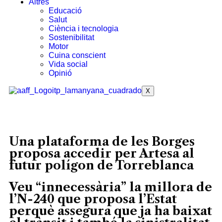
Altres
Educació
Salut
Ciència i tecnologia
Sostenibilitat
Motor
Cuina conscient
Vida social
Opinió
X
Una plataforma de les Borges
proposa accedir per Artesa al
futur polígon de Torreblanca
Veu “innecessària” la millora de
l’N-240 que proposa l’Estat
perquè assegura que ja ha baixat