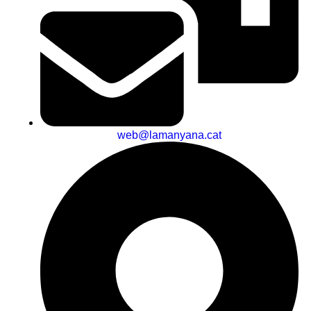
web@lamanyana.cat