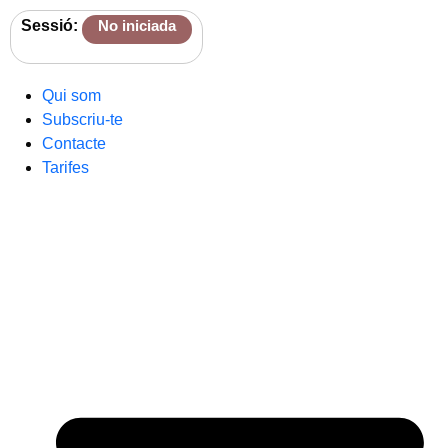
Sessió:
No iniciada
Qui som
Subscriu-te
Contacte
Tarifes