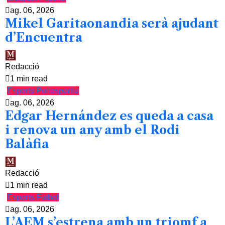
ag. 06, 2026
Mikel Garitaonandia serà ajudant
d’Encuentra
Redacció
1 min read
Esports
Poliesportiu
ag. 06, 2026
Edgar Hernández es queda a casa
i renova un any amb el Rodi
Balàfia
Redacció
1 min read
Esports
Futbol
ag. 06, 2026
L’AEM s’estrena amb un triomf a