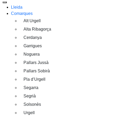
Lleida
Comarques
Alt Urgell
Alta Ribagorça
Cerdanya
Garrigues
Noguera
Pallars Jussà
Pallars Sobirà
Pla d’Urgell
Segarra
Segrià
Solsonès
Urgell