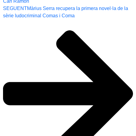
Can Ramon
SEGUENT
Màrius Serra recupera la primera novel·la de la
sèrie ludocriminal Comas i Coma