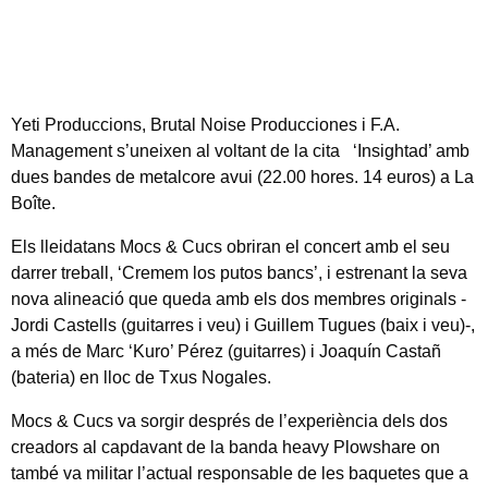
Yeti Produccions, Brutal Noise Producciones i F.A.
Management s’uneixen al voltant de la cita
‘Insightad’ amb
dues bandes de metalcore avui (22.00 hores. 14 euros) a La
Boîte.
Els lleidatans Mocs & Cucs obriran el concert amb el seu
darrer treball, ‘Cremem los putos bancs’, i estrenant la seva
nova alineació que queda amb els dos membres originals -
Jordi Castells (guitarres i veu) i Guillem Tugues (baix i veu)-,
a més de Marc ‘Kuro’ Pérez (guitarres) i Joaquín Castañ
(bateria) en lloc de Txus Nogales.
Mocs & Cucs va sorgir després de l’experiència dels dos
creadors al capdavant de la banda heavy Plowshare on
també va militar l’actual responsable de les baquetes que a