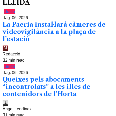
LLEIDA
Lleida
ag. 06, 2026
La Paeria instal·larà càmeres de
videovigilància a la plaça de
l’estació
Redacció
2 min read
Lleida
ag. 06, 2026
Queixes pels abocaments
“incontrolats” a les illes de
contenidors de l’Horta
Àngel Lendínez
1 min read