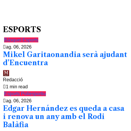
ESPORTS
Bàsquet
Esports
ag. 06, 2026
Mikel Garitaonandia serà ajudant
d’Encuentra
Redacció
1 min read
Esports
Poliesportiu
ag. 06, 2026
Edgar Hernández es queda a casa
i renova un any amb el Rodi
Balàfia