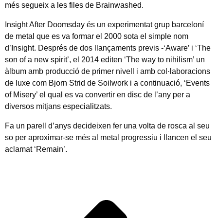
més segueix a les files de Brainwashed.
Insight After Doomsday és un experimentat grup barceloní
de metal que es va formar el 2000 sota el simple nom
d’Insight. Després de dos llançaments previs -‘Aware’ i ‘The
son of a new spirit’, el 2014 editen ‘The way to nihilism’ un
àlbum amb producció de primer nivell i amb col·laboracions
de luxe com Bjorn Strid de Soilwork i a continuació, ‘Events
of Misery’ el qual es va convertir en disc de l’any per a
diversos mitjans especialitzats.
Fa un parell d’anys decideixen fer una volta de rosca al seu
so per aproximar-se més al metal progressiu i llancen el seu
aclamat ‘Remain’.