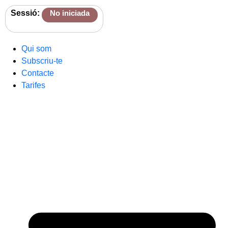
Sessió:
No iniciada
Qui som
Subscriu-te
Contacte
Tarifes