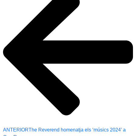
ANTERIOR
The Reverend homenatja els ‘músics 2024’ a