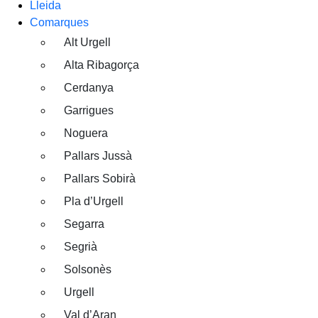
Lleida
Comarques
Alt Urgell
Alta Ribagorça
Cerdanya
Garrigues
Noguera
Pallars Jussà
Pallars Sobirà
Pla d’Urgell
Segarra
Segrià
Solsonès
Urgell
Val d’Aran