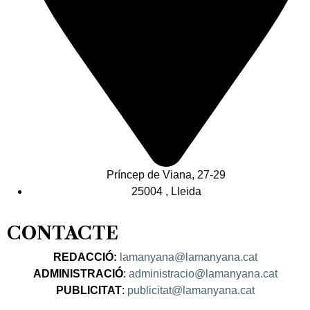
Príncep de Viana, 27-29
25004 , Lleida
CONTACTE
REDACCIÓ:
lamanyana@lamanyana.cat
ADMINISTRACIÓ
:
administracio@lamanyana.cat
PUBLICITAT
:
publicitat@lamanyana.cat