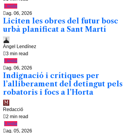
Lleida
ag. 06, 2026
Liciten les obres del futur bosc
urbà planificat a Sant Martí
Àngel Lendínez
3 min read
Lleida
ag. 06, 2026
Indignació i crítiques per
l’alliberament del detingut pels
robatoris i focs a l’Horta
Redacció
2 min read
Lleida
ag. 05, 2026