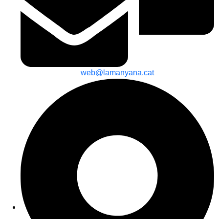
web@lamanyana.cat