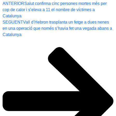
ANTERIOR
Salut confirma cinc persones mortes més per
cop de calor i s’eleva a 11 el nombre de víctimes a
Catalunya
SEGUENT
Vall d’Hebron trasplanta un fetge a dues nenes
en una operació que només s’havia fet una vegada abans a
Catalunya