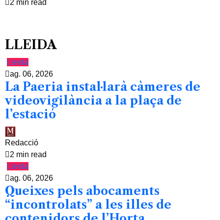
2 min read
LLEIDA
Lleida
ag. 06, 2026
La Paeria instal·larà càmeres de
videovigilància a la plaça de
l’estació
Redacció
2 min read
Lleida
ag. 06, 2026
Queixes pels abocaments
“incontrolats” a les illes de
contenidors de l’Horta