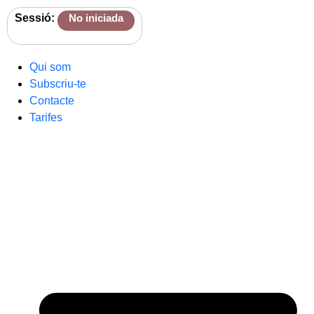
Sessió:
No iniciada
Qui som
Subscriu-te
Contacte
Tarifes