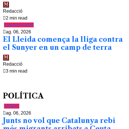
Redacció
2 min read
Esports
Futbol
ag. 06, 2026
El Lleida comença la lliga contra
el Sunyer en un camp de terra
Redacció
3 min read
POLÍTICA
Política
ag. 06, 2026
Junts no vol que Catalunya rebi
més migrants arribats a Ceuta