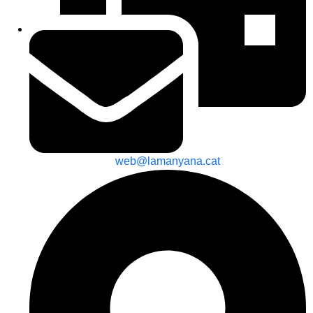
web@lamanyana.cat