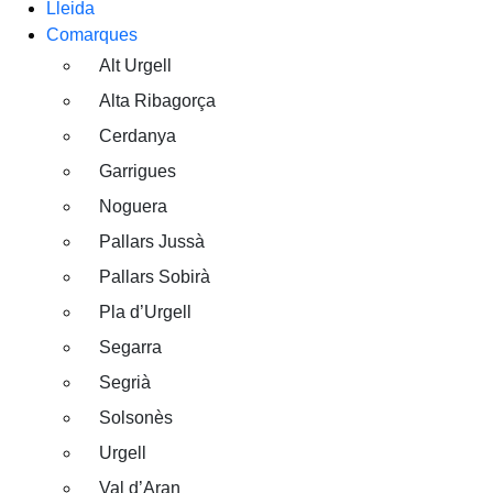
Lleida
Comarques
Alt Urgell
Alta Ribagorça
Cerdanya
Garrigues
Noguera
Pallars Jussà
Pallars Sobirà
Pla d’Urgell
Segarra
Segrià
Solsonès
Urgell
Val d’Aran