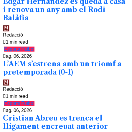
Edgar Hernández es queda a casa
i renova un any amb el Rodi
Balàfia
Redacció
1 min read
Esports
Futbol
ag. 06, 2026
L’AEM s’estrena amb un triomf a
pretemporada (0-1)
Redacció
1 min read
Esports
Futbol
ag. 06, 2026
Cristian Abreu es trenca el
lligament encreuat anterior