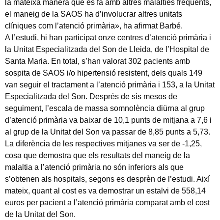
la mateixa manera que es fa amb altres malalties freqüents,
el maneig de la SAOS ha d’involucrar altres unitats
clíniques com l’atenció primària», ha afirmat Barbé.
A l’estudi, hi han participat onze centres d’atenció primària i
la Unitat Especialitzada del Son de Lleida, de l’Hospital de
Santa Maria. En total, s’han valorat 302 pacients amb
sospita de SAOS i/o hipertensió resistent, dels quals 149
van seguir el tractament a l’atenció primària i 153, a la Unitat
Especialitzada del Son. Després de sis mesos de
seguiment, l’escala de massa somnolència diürna al grup
d’atenció primària va baixar de 10,1 punts de mitjana a 7,6 i
al grup de la Unitat del Son va passar de 8,85 punts a 5,73.
La diferència de les respectives mitjanes va ser de -1,25,
cosa que demostra que els resultats del maneig de la
malaltia a l’atenció primària no són inferiors als que
s’obtenen als hospitals, segons es desprèn de l’estudi. Així
mateix, quant al cost es va demostrar un estalvi de 558,14
euros per pacient a l’atenció primària comparat amb el cost
de la Unitat del Son.