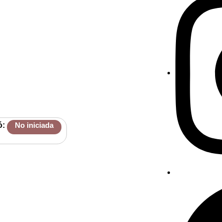
ó:
No iniciada