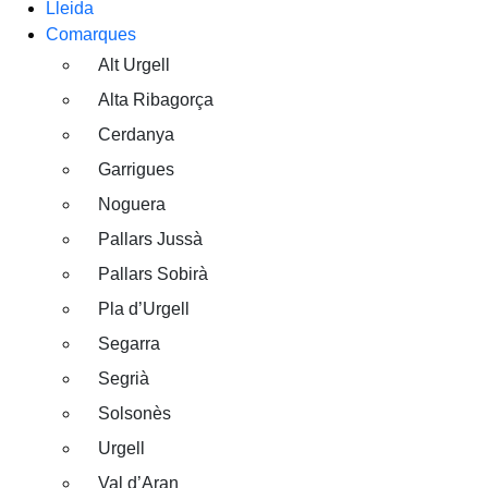
Lleida
Comarques
Alt Urgell
Alta Ribagorça
Cerdanya
Garrigues
Noguera
Pallars Jussà
Pallars Sobirà
Pla d’Urgell
Segarra
Segrià
Solsonès
Urgell
Val d’Aran