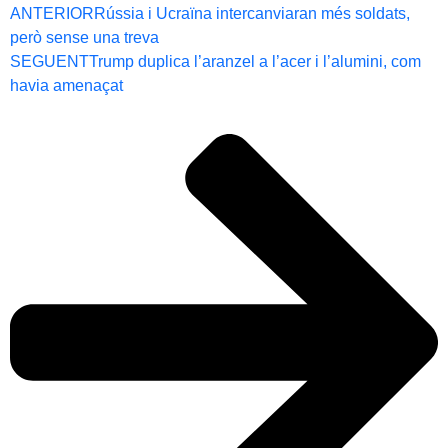
ANTERIOR
Rússia i Ucraïna intercanviaran més soldats,
però sense una treva
SEGUENT
Trump duplica l’aranzel a l’acer i l’alumini, com
havia amenaçat