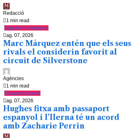
Redacció
1 min read
Esports
Poliesportiu
ag. 07, 2026
Marc Márquez entén que els seus
rivals el considerin favorit al
circuit de Silverstone
Agències
1 min read
Bàsquet
Esports
ag. 07, 2026
Hughes fitxa amb passaport
espanyol i l’Ilerna té un acord
amb Zacharie Perrin