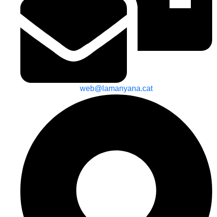
web@lamanyana.cat