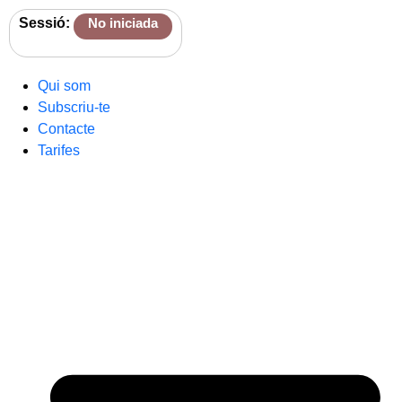
Sessió:
No iniciada
Qui som
Subscriu-te
Contacte
Tarifes