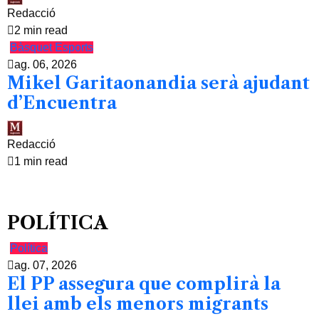
Redacció
2 min read
Bàsquet
Esports
ag. 06, 2026
Mikel Garitaonandia serà ajudant
d’Encuentra
Redacció
1 min read
POLÍTICA
Política
ag. 07, 2026
El PP assegura que complirà la
llei amb els menors migrants